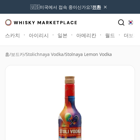
×
🇺🇸
미국에서 접속 중이신가요?
전환
스카치
아이리시
일본
아메리칸
월드
더보기
홈
/
보드카
/
Stolichnaya Vodka
/
Stolnaya Lemon Vodka