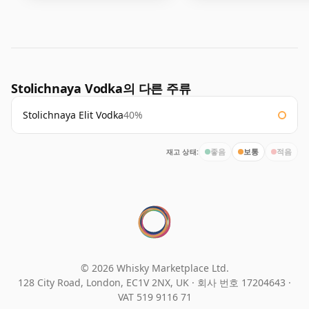
Stolichnaya Vodka의 다른 주류
Stolichnaya Elit Vodka
40%
재고 상태:
좋음
보통
적음
© 2026 Whisky Marketplace Ltd.
128 City Road, London, EC1V 2NX, UK ·
회사 번호 17204643
·
VAT 519 9116 71