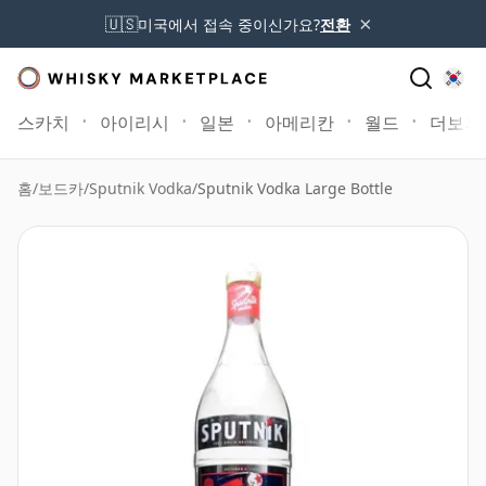
×
🇺🇸
미국에서 접속 중이신가요?
전환
스카치
아이리시
일본
아메리칸
월드
더보기
홈
/
보드카
/
Sputnik Vodka
/
Sputnik Vodka Large Bottle