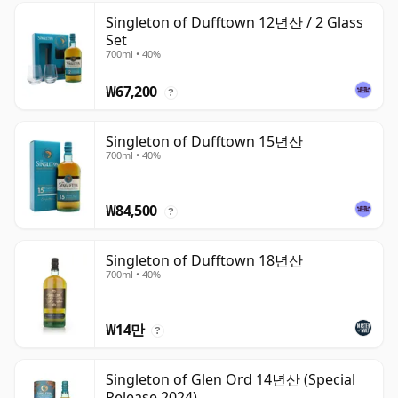
Singleton of Dufftown 12년산 / 2 Glass
Set
700ml • 40%
₩67,200
?
Singleton of Dufftown 15년산
700ml • 40%
₩84,500
?
Singleton of Dufftown 18년산
700ml • 40%
₩14만
?
Singleton of Glen Ord 14년산 (Special
Release 2024)