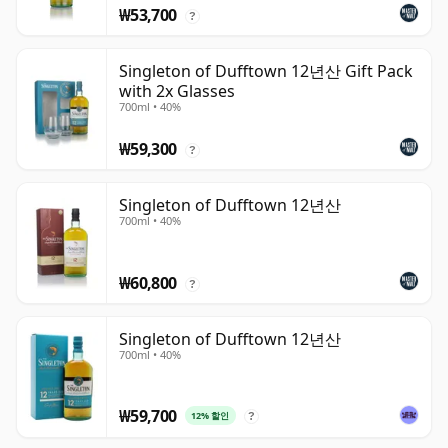
₩53,700
?
Singleton of Dufftown 12년산 Gift Pack
with 2x Glasses
700ml • 40%
₩59,300
?
Singleton of Dufftown 12년산
700ml • 40%
₩60,800
?
Singleton of Dufftown 12년산
700ml • 40%
₩59,700
12% 할인
?