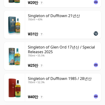
₩20만
?
Singleton of Dufftown 21년산
700ml • 43%
₩31만
?
Singleton of Glen Ord 17년산 / Special
Releases 2025
700ml • 55.5%
₩25만
?
Singleton of Dufftown 1985 / 28년산
700ml • 52.3%
₩40만
?