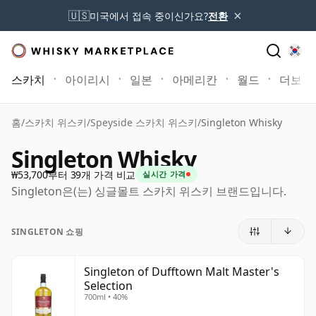
×
🇺🇸
미국에서 접속 중이신가요?
전환
스카치
아이리시
일본
아메리칸
월드
더보기
홈
/
스카치 위스키
/
Speyside 스카치 위스키
/
Singleton Whisky
Singleton Whisky
₩53,700부터 39개 가격 비교
실시간 가격
Singleton은(는) 싱글몰트 스카치 위스키 브랜드입니다.
SINGLETON 쇼핑
Singleton of Dufftown Malt Master's
Selection
700ml • 40%