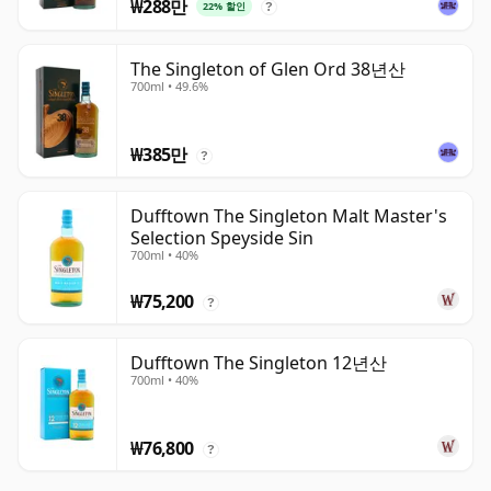
₩288만
22% 할인
?
The Singleton of Glen Ord 38년산
700ml • 49.6%
₩385만
?
Dufftown The Singleton Malt Master's
Selection Speyside Sin
700ml • 40%
₩75,200
?
Dufftown The Singleton 12년산
700ml • 40%
₩76,800
?