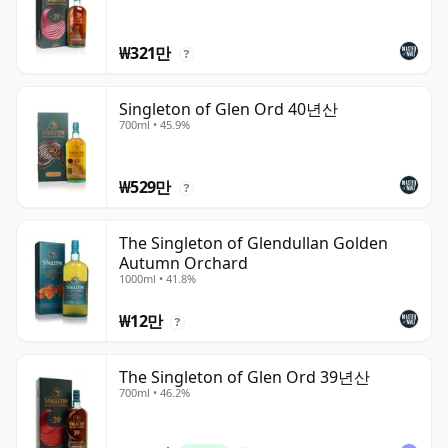
₩321만
?
Singleton of Glen Ord 40년산
700ml • 45.9%
₩529만
?
The Singleton of Glendullan Golden
Autumn Orchard
1000ml • 41.8%
₩12만
?
The Singleton of Glen Ord 39년산
700ml • 46.2%