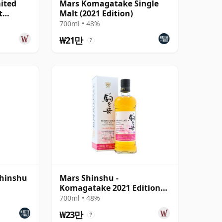
mited
Mars Komagatake Single
t
Malt (2021 Edition)
700ml • 48%
₩21만
?
hinshu
Mars Shinshu -
Komagatake 2021 Edition
Single Malt Japa
700ml • 48%
₩23만
?