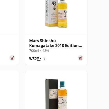
Mars Shinshu -
Komagatake 2018 Edition
tion
Single Malt Japa
700ml • 48%
₩32만
?