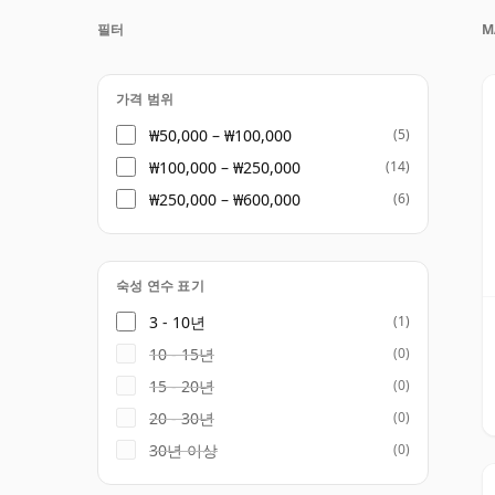
리한 코마가타케(Komagatake)와, 일본 
필터
M
(Tsunuki)가 그 두 곳입니다. 이 두 증류
가타케에서는 고산 기후가 보다 깔끔하고 우
부 기후가 더욱 풍부하고 묵직한 특성을 더해
가격 범위
₩50,000 – ₩100,000
(5)
라인업에는 코마가타케와 쓰누키 이름을 내건 싱글
₩100,000 – ₩250,000
(14)
Tradition), Mars Maltage 표현들과
₩250,000 – ₩600,000
(6)
계 기준에 따른 순수 일본 위스키인 반면, 
으므로, 제품별로 라벨 표기와 구성 성분을 
숙성 연수 표기
Mars는 일본 위스키 업계에서 가장 개성 있는 브
세계적인 인지도를 갖추고 있지는 않지만 위스
3 - 10년
(1)
Mars만의 개성은 지역적 대비, 세심한 숙성
10 - 15년
(0)
않고 일본 위스키의 다양한 면모를 보여주고자
15 - 20년
(0)
20 - 30년
(0)
30년 이상
(0)