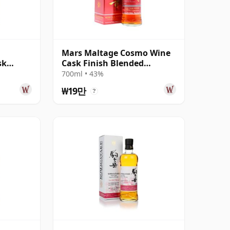
Mars Maltage Cosmo Wine
sk
Cask Finish Blended
Japanese
700ml • 43%
₩19만
?