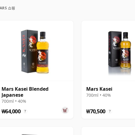
남부에 위치한 회사의 역사적 본거지 가고시마의 쓰누키
ARS 쇼핑
소의 대조적인 환경은 브랜드 정체성의 핵심을 이룹니다. 코마
아한 스타일을 만들어내는 반면, 쓰누키에서는 따뜻한 남
줍니다.
 몰트와 함께, 이와이(Iwai), 이와이 트래디션(Iwai
 같은 블렌디드 위스키가 포함됩니다. 일부 병입 제품은 현행 업
다른 제품들은 역사적으로 수입 몰트를 사용해온 경우도 있
꼼꼼히 확인하는 것이 좋습니다.
랜드 중 하나로, 산토리(Suntory)나 닛카(Nikka)만큼
키 애호가들 사이에서 높은 평가를 받고 있습니다.
Mars Kasei Blended
Mars Kasei
Japanese
700ml • 40%
 과정, 그리고 하나의 고정된 하우스 스타일에 얽매이지
700ml • 40%
 하는 의지에서 비롯됩니다.
₩64,000
₩70,500
?
?