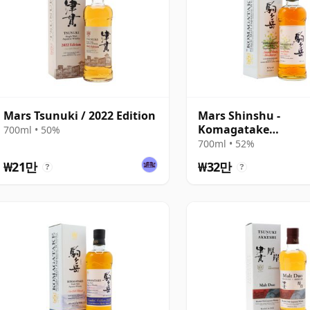
Mars Tsunuki / 2022 Edition
Mars Shinshu -
Komagatake
700ml • 50%
Shinanotanpopo Edi
700ml • 52%
₩21만
₩32만
?
?