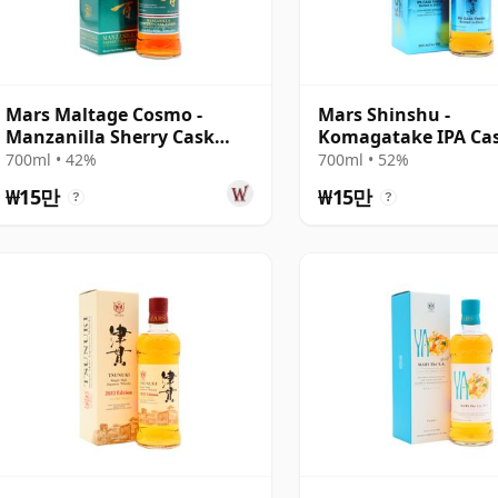
Mars Maltage Cosmo -
Mars Shinshu -
Manzanilla Sherry Cask
Komagatake IPA Ca
Blended Jap
Finish 2022 Single M
700ml • 42%
700ml • 52%
₩15만
₩15만
?
?