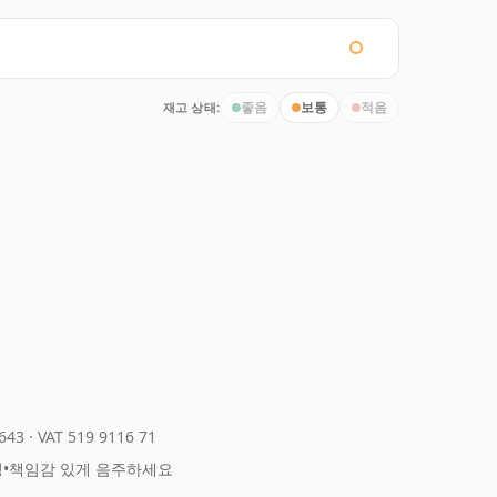
재고 상태:
좋음
보통
적음
643
·
VAT 519 9116 71
정
•
책임감 있게 음주하세요