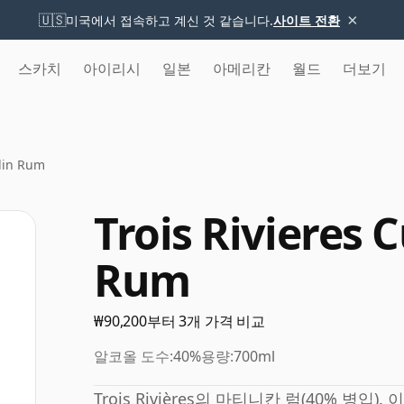
×
🇺🇸
미국에서 접속하고 계신 것 같습니다.
사이트 전환
스카치
아이리시
일본
아메리칸
월드
더보기
lin Rum
Trois Rivieres
Rum
₩90,200부터 3개 가격 비교
알코올 도수:
40%
용량:
700ml
Trois Rivières의 마티니칸 럼(40% 병입)