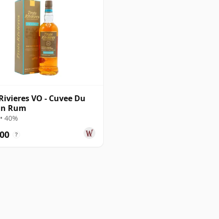
 Rivieres VO - Cuvee Du
in Rum
• 40%
00
?