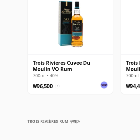
Trois Rivieres Cuvee Du
Trois
Moulin VO Rum
Moul
700ml • 40%
700ml 
₩96,500
₩94,4
?
TROIS RIVIÈRES RUM 구매처