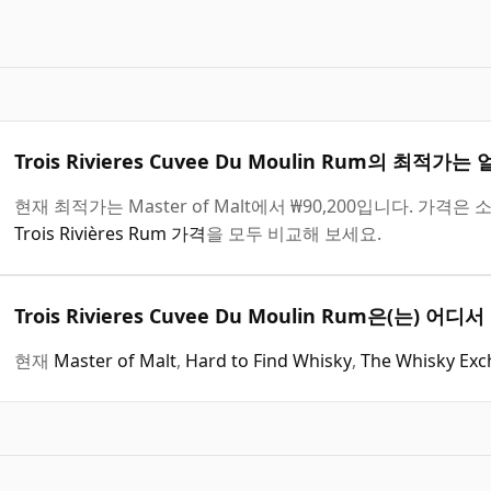
Trois Rivieres Cuvee Du Moulin Rum의 최적가
현재 최적가는 Master of Malt에서 ₩90,200입니다. 
Trois Rivières Rum 가격
을 모두 비교해 보세요.
Trois Rivieres Cuvee Du Moulin Rum은(는) 
현재
Master of Malt
,
Hard to Find Whisky
,
The Whisky Ex