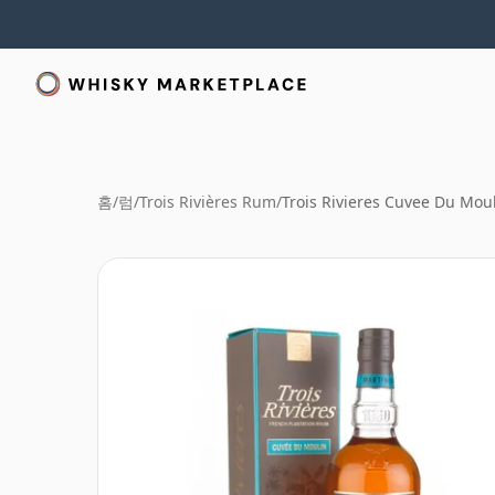
홈
/
럼
/
Trois Rivières Rum
/
Trois Rivieres Cuvee Du Mou