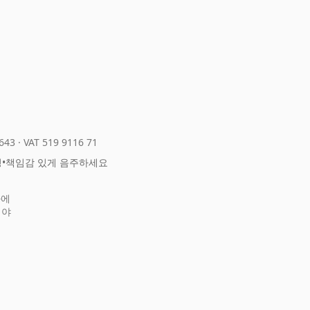
643
·
VAT 519 9116 71
정
•
책임감 있게 음주하세요
화에
어야