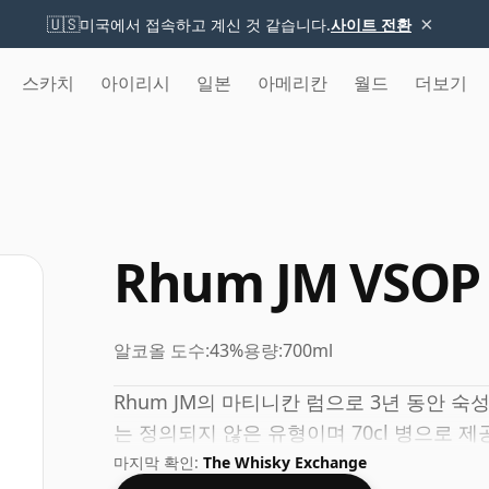
×
🇺🇸
미국에서 접속하고 계신 것 같습니다.
사이트 전환
스카치
아이리시
일본
아메리칸
월드
더보기
Rhum JM VSOP
알코올 도수:
43%
용량:
700ml
Rhum JM의 마티니칸 럼으로 3년 동안 
는 정의되지 않은 유형이며 70cl 병으로 제
마지막 확인:
The Whisky Exchange