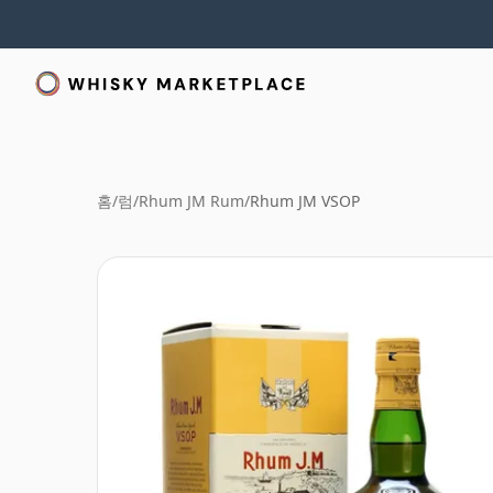
홈
/
럼
/
Rhum JM Rum
/
Rhum JM VSOP