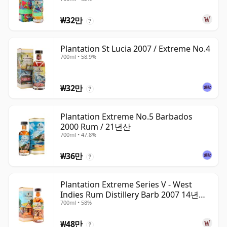
₩32만
?
Plantation St Lucia 2007 / Extreme No.4
700ml • 58.9%
₩32만
?
Plantation Extreme No.5 Barbados
2000 Rum / 21년산
700ml • 47.8%
₩36만
?
Plantation Extreme Series V - West
Indies Rum Distillery Barb 2007 14년산
700ml • 58%
Rum
₩48만
?