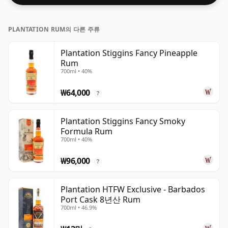
PLANTATION RUM의 다른 주류
Plantation Stiggins Fancy Pineapple
Rum
700ml • 40%
₩64,000
?
Plantation Stiggins Fancy Smoky
Formula Rum
700ml • 40%
₩96,000
?
Plantation HTFW Exclusive - Barbados
Port Cask 8년산 Rum
700ml • 46.9%