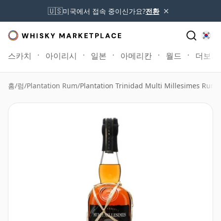
×
🇺🇸
미국에서 접속 중이신가요?
전환
스카치
아이리시
일본
아메리칸
월드
더보기
홈
/
럼
/
Plantation Rum
/
Plantation Trinidad Multi Millesimes Rum