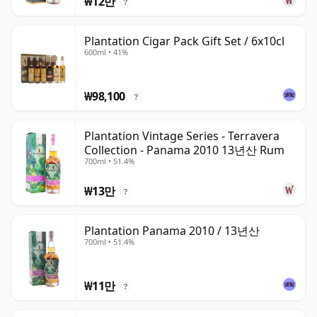
₩12만
?
Plantation Cigar Pack Gift Set / 6x10cl
600ml • 41%
₩98,100
?
Plantation Vintage Series - Terravera
Collection - Panama 2010 13년산 Rum
700ml • 51.4%
₩13만
?
Plantation Panama 2010 / 13년산
700ml • 51.4%
₩11만
?