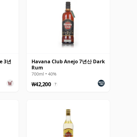
te 3년
Havana Club Anejo 7년산 Dark
Rum
700ml • 40%
₩42,200
?