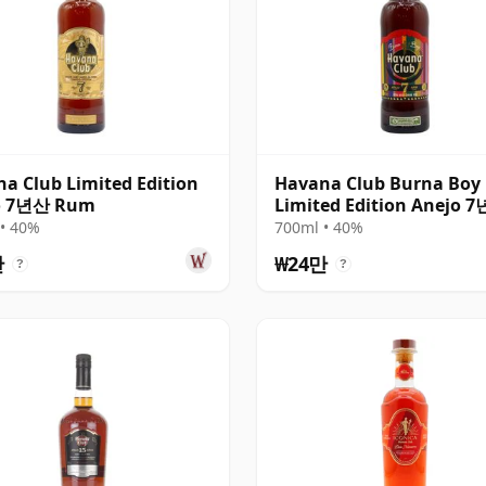
a Club Limited Edition
Havana Club Burna Boy
o 7년산 Rum
Limited Edition Anejo 
Rum
• 40%
700ml • 40%
만
₩24만
?
?