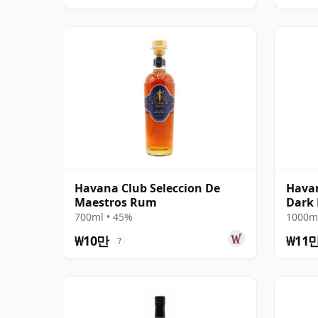
Havana Club Seleccion De
Hava
Maestros Rum
Dark
700ml • 45%
1000ml
₩10만
₩11
?