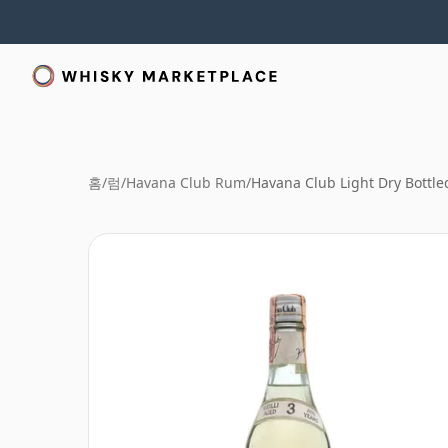
홈
/
럼
/
Havana Club Rum
/
Havana Club Light Dry Bottle