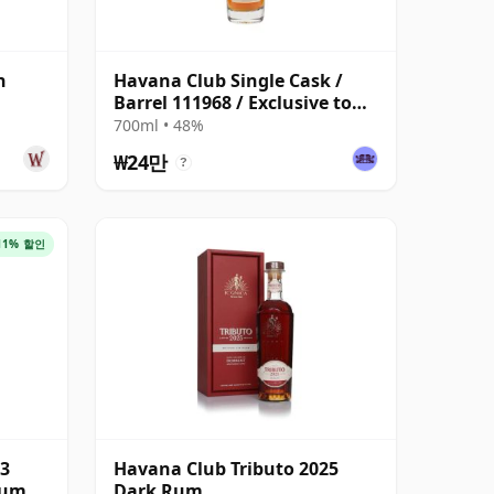
n
Havana Club Single Cask /
Barrel 111968 / Exclusive to
The Whisky Exchange
700ml • 48%
₩24만
?
11% 할인
23
Havana Club Tributo 2025
Rum
Dark Rum