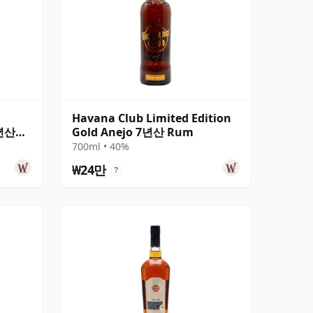
Havana Club Limited Edition
7년산
Gold Anejo 7년산 Rum
700ml • 40%
₩24만
?