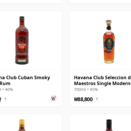
na Club Cuban Smoky
Havana Club Seleccion d
 Rum
Maestros Single Modern
Rum
 • 40%
700ml • 45%
만
₩88,800
?
?