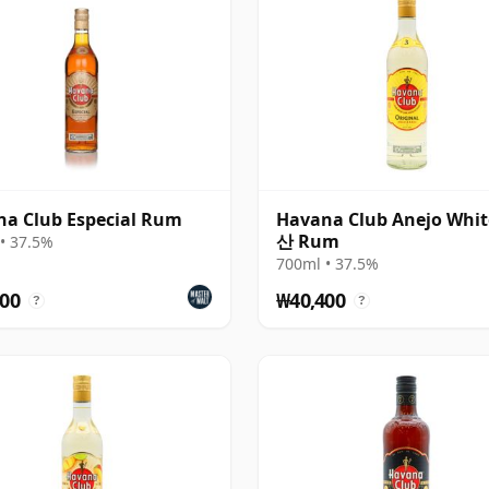
a Club Especial Rum
Havana Club Anejo Whi
산 Rum
• 37.5%
700ml • 37.5%
00
₩40,400
?
?