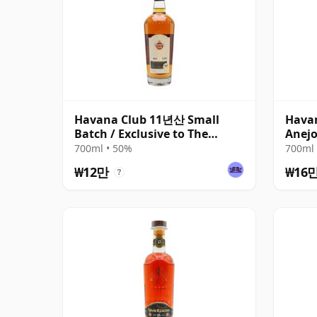
Havana Club 11년산 Small
Havan
Batch / Exclusive to The
Anej
Whisky Exchange
700ml • 50%
700ml 
₩12만
₩16
?