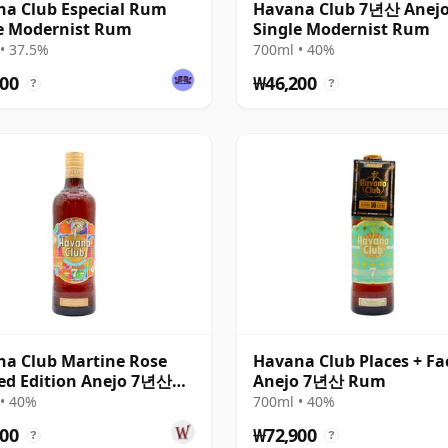
a Club Especial Rum
Havana Club 7년산 Anej
e Modernist Rum
Single Modernist Rum
• 37.5%
700ml • 40%
00
₩46,200
?
?
a Club Martine Rose
Havana Club Places + Fa
ed Edition Anejo 7년산
Anejo 7년산 Rum
• 40%
700ml • 40%
00
₩72,900
?
?