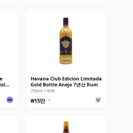
e
Havana Club Edicion Limitada
ist
Gold Bottle Anejo 7년산 Rum
700ml • 40%
₩15만
?