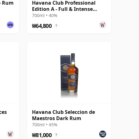
o Rum
Havana Club Professional
Edition A - Full & Intense
White Rum
700ml • 40%
₩64,800
?
ces
Havana Club Seleccion de
Maestros Dark Rum
700ml • 45%
₩81,000
?