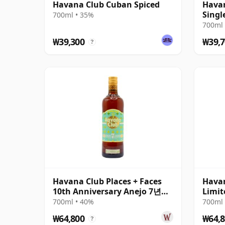
Havana Club Cuban Spiced
Havan
Singl
700ml • 35%
700ml 
₩39,300
₩39,7
?
Havana Club Places + Faces
Havan
10th Anniversary Anejo 7년산
Limit
Rum
Rum
700ml • 40%
700ml 
₩64,800
₩64,8
?