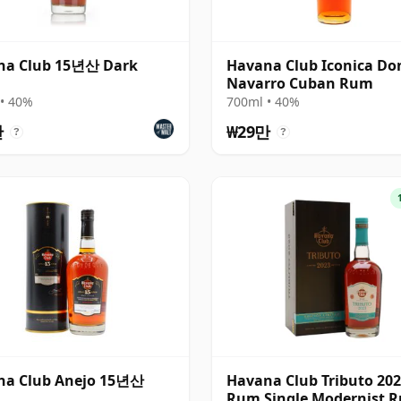
na Club 15년산 Dark
Havana Club Iconica Do
Navarro Cuban Rum
• 40%
700ml • 40%
만
₩29만
?
?
na Club Anejo 15년산
Havana Club Tributo 20
Rum Single Modernist 