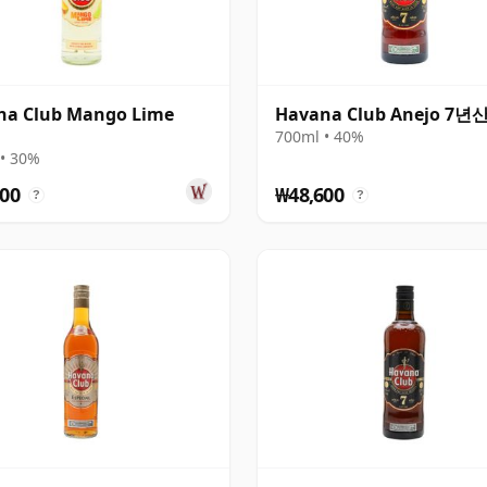
na Club Mango Lime
Havana Club Anejo 7년
700ml • 40%
• 30%
00
₩48,600
?
?