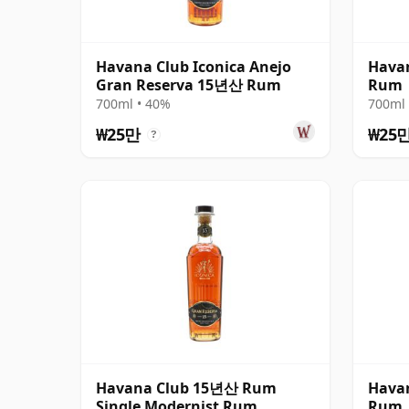
Havana Club Iconica Anejo
Hava
Gran Reserva 15년산 Rum
Rum
700ml • 40%
700ml 
₩25만
₩25
?
Havana Club 15년산 Rum
Hava
Single Modernist Rum
Rum