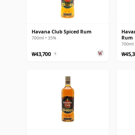
Havana Club Spiced Rum
Hava
Rum
700ml • 35%
700ml 
₩43,700
₩45,3
?