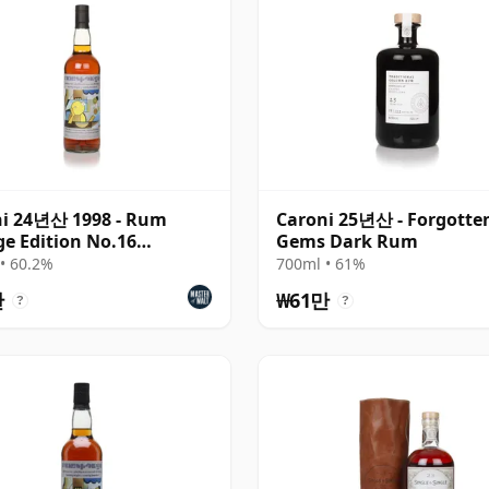
i 24년산 1998 - Rum
Caroni 25년산 - Forgotte
e Edition No.16
Gems Dark Rum
dent Drinks) Dark Rum
• 60.2%
700ml • 61%
만
₩61만
?
?