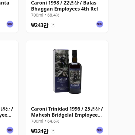
anta
Caroni 1998 / 22년산 / Balas
Bhaggan Employees 4th Rel
700ml • 68.4%
₩243만
?
25년산 /
Caroni Trinidad 1996 / 25년산 /
yees
Mahesh Bridgelal Employees
6th
700ml • 64.6%
₩324만
?