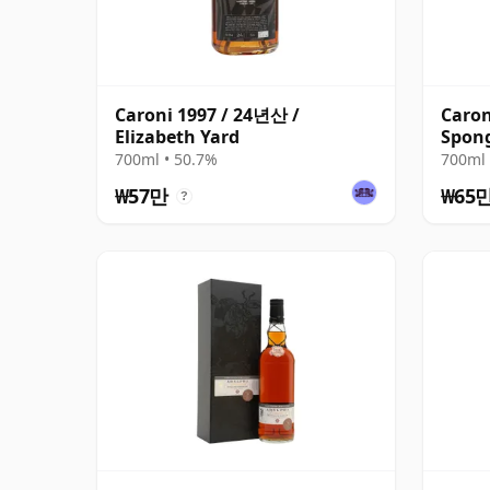
Caroni 1997 / 24년산 /
Caron
Elizabeth Yard
Spong
700ml • 50.7%
700ml 
₩57만
₩65
?