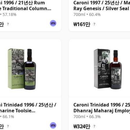
ni 1996 / 21년산 Rum
Caroni 1997 / 25년산 / M
e Traditional Column
Ray Genesis / Silver Seal
 Rum
• 57.18%
700ml • 60.4%
9만
₩161만
?
?
i Trinidad 1996 / 25년산 /
Caroni Trinidad 1996 / 
arine Toolsie
Dhanraj Maharaj Emplo
yees 5th Release
5th Release
• 66.1%
700ml • 66.3%
4만
₩324만
?
?