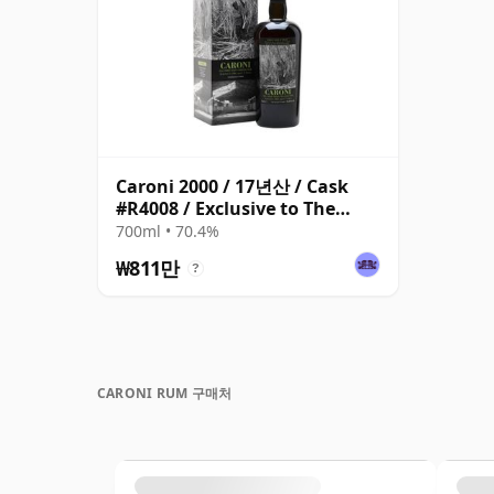
Caroni 2000 / 17년산 / Cask
#R4008 / Exclusive to The
Whisky Exchange
700ml • 70.4%
₩811만
?
CARONI RUM 구매처