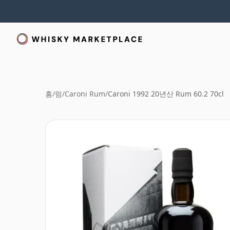
홈
/
럼
/
Caroni Rum
/
Caroni 1992 20년산 Rum 60.2 70cl