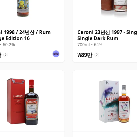
i 1998 / 24년산 / Rum
Caroni 23년산 1997 - Sing
e Edition 16
Single Dark Rum
• 60.2%
700ml • 64%
만
₩89만
?
?