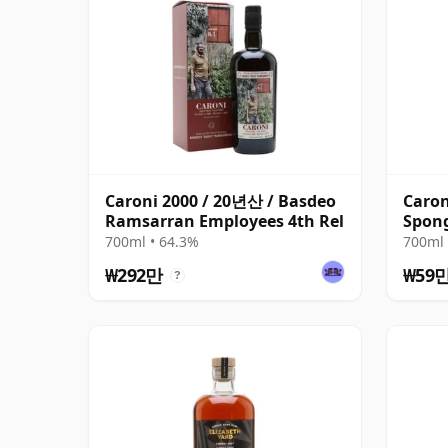
Caroni 2000 / 20년산 / Basdeo
Caron
Ramsarran Employees 4th Rel
Spong
(Deca
700ml • 64.3%
700ml 
₩292만
₩59
?