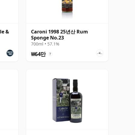
le &
Caroni 1998 25년산 Rum
Sponge No.23
700ml • 57.1%
₩64만
?