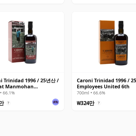
i Trinidad 1996 / 25년산 /
Caroni Trinidad 1996 / 
at Manmohan
Employees United 6th
yees 5th Release
• 66.1%
700ml • 66.6%
4만
₩324만
?
?