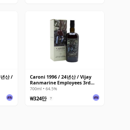
25년산 /
Caroni 1996 / 24년산 / Vijay
Ranmarine Employees 3rd
Release
700ml • 64.5%
₩324만
?