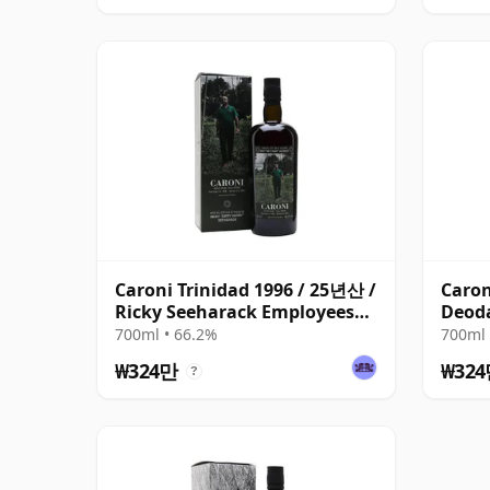
Caroni Trinidad 1996 / 25년산 /
Caron
Ricky Seeharack Employees
Deod
6th
Emplo
700ml • 66.2%
700ml 
₩324만
₩32
?