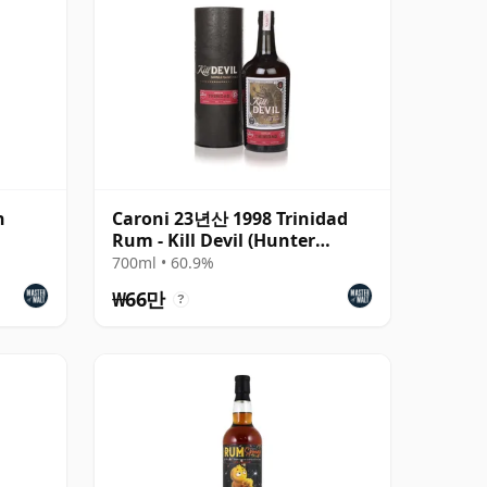
n
Caroni 23년산 1998 Trinidad
Rum - Kill Devil (Hunter
Laing) Rum
700ml • 60.9%
₩66만
?