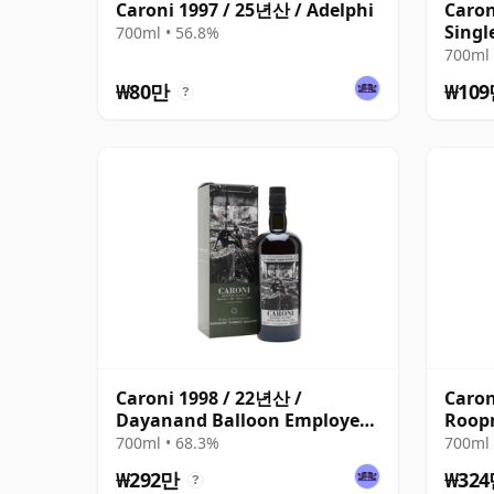
Caroni 1997 / 25년산 / Adelphi
Caro
Singl
700ml • 56.8%
Still
700ml 
₩80만
₩10
?
Caroni 1998 / 22년산 /
Caron
Dayanand Balloon Employees
Roopn
4th Rel
Emplo
700ml • 68.3%
700ml 
₩292만
₩32
?