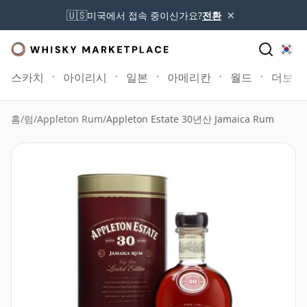
×
🇺🇸
미국에서 접속 중이신가요?
전환
스카치
아이리시
일본
아메리칸
월드
더보기
홈
/
럼
/
Appleton Rum
/
Appleton Estate 30년산 Jamaica Rum