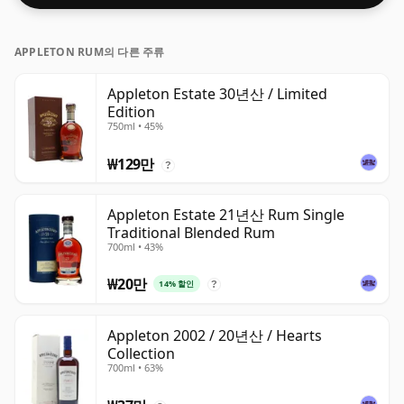
APPLETON RUM의 다른 주류
Appleton Estate 30년산 / Limited
Edition
750ml • 45%
₩129만
?
Appleton Estate 21년산 Rum Single
Traditional Blended Rum
700ml • 43%
₩20만
14% 할인
?
Appleton 2002 / 20년산 / Hearts
Collection
700ml • 63%