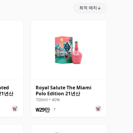
최적 매치
ated
Royal Salute The Miami
n 21년산
Polo Edition 21년산
700ml • 40%
₩29만
?