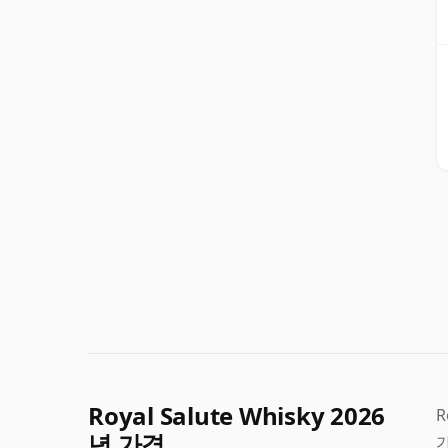
Royal Salute Whisky 2026
R
년 가격
가