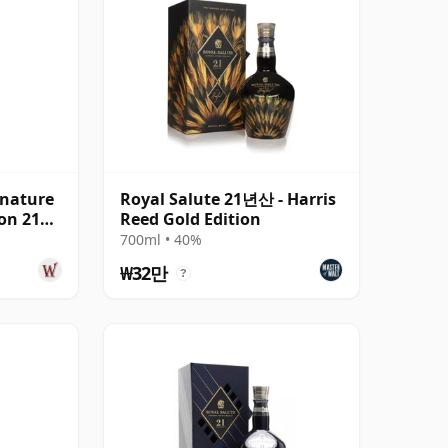
gnature
Royal Salute 21년산 - Harris
gon 21년
Reed Gold Edition
700ml • 40%
₩32만
?