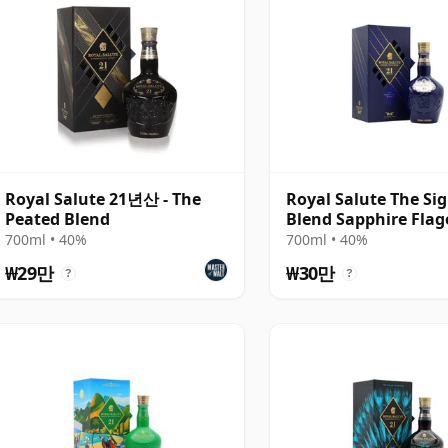
Royal Salute 21년산 - The
Royal Salute The Si
Peated Blend
Blend Sapphire Fla
산
700ml • 40%
700ml • 40%
₩29만
₩30만
?
?