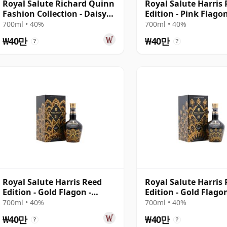
Royal Salute Richard Quinn
Royal Salute Harris
Fashion Collection - Daisy
Edition - Pink Flag
Edition B 21년산
700ml • 40%
700ml • 40%
₩40만
₩40만
?
?
Royal Salute Harris Reed
Royal Salute Harris
Edition - Gold Flagon -
Edition - Gold Flagon
Edition II No. 21년산
Edition II No. 21년산
700ml • 40%
700ml • 40%
₩40만
₩40만
?
?