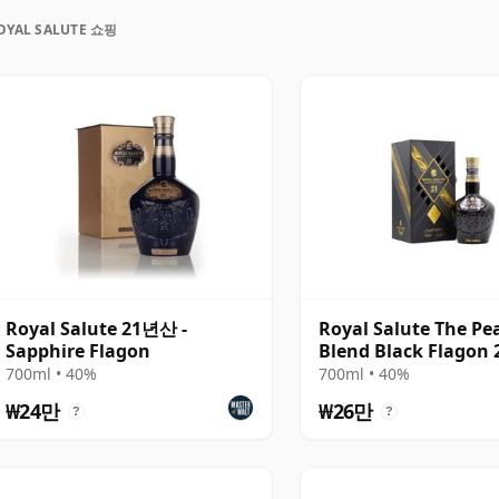
 Strathisla는 스코틀랜드에서 현재까지 운영 중인 가장 오
OYAL SALUTE 쇼핑
트 위스키의 중요한 공급원입니다. 라인업은 21년산 시
귀 캐스크 셀렉션에 초점을 맞춘 표현들을 포함한 더욱 오
있습니다.
 것이 특징으로, 꿀을 머금은 과일, 오렌지 필, 바닐
 오크의 풍미가 층층이 펼쳐집니다. 오래 숙성된 제품일수
, 다크 초콜릿, 가죽, 따뜻한 우드 스파이스의 노트가 더
러운 균형감은 그대로 유지됩니다.
 품격, 그리고 블렌딩 장인 정신의 조화에 있습니다. 이 위스
이들을 위해 설계되었으며, 그 프레젠테이션과 풍미 프
Royal Salute 21년산 -
Royal Salute The Pe
Sapphire Flagon
Blend Black Flago
 럭셔리한 영역에 확고히 자리하고 있습니다.
700ml • 40%
700ml • 40%
₩24만
₩26만
?
?