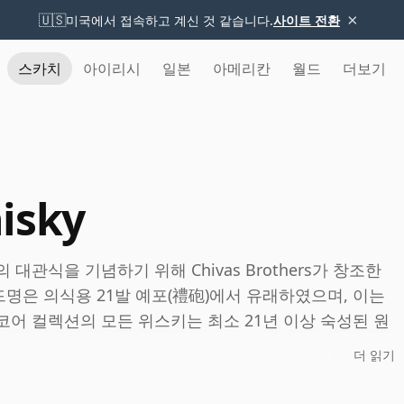
×
🇺🇸
미국에서 접속하고 계신 것 같습니다.
사이트 전환
스카치
아이리시
일본
아메리칸
월드
더보기
isky
왕의 대관식을 기념하기 위해 Chivas Brothers가 창조한
명은 의식용 21발 예포(禮砲)에서 유래하였으며, 이는
어 컬렉션의 모든 위스키는 최소 21년 이상 숙성된 원
더 읽기
rd 산하에 속해 있는 Royal Salute는 Speyside에 위치한