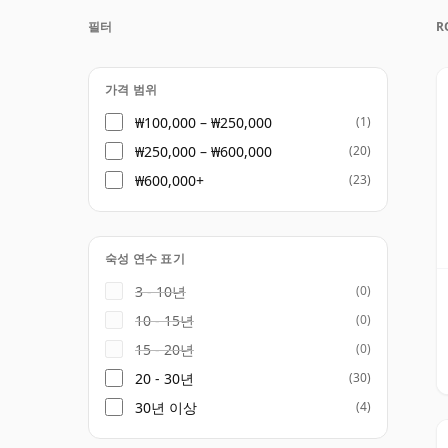
Strathisla 증류소와 깊은 연관이 있습니다.
필터
R
래된 증류소 중 하나로, 블렌드에 사용되는 몰
그니처 블렌드를 시작으로, 몰트, 그레인, 희
래되고 특별한 한정 출시 제품들로 구성되어 
가격 범위
₩100,000 – ₩250,000
(1)
이 하우스 스타일은 풍부하고 세련되며 복합적인
₩250,000 – ₩600,000
(20)
라, 부드러운 스파이스, 구운 견과류, 우아한
₩600,000+
(23)
록 더욱 깊은 풍미와 질감을 선사하며, 건과일
해지면서도 고숙성 블렌드에서 기대되는 부드
숙성 연수 표기
Royal Salute의 매력은 숙성 연수, 의식적
키는 성숙한 스카치의 정제된 풍미를 즐기는 
3 - 10년
(0)
로파일은 블렌디드 위스키 카테고리에서 가장
10 - 15년
(0)
15 - 20년
(0)
20 - 30년
(30)
30년 이상
(4)