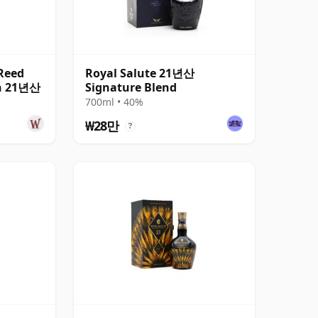
 Reed
Royal Salute 21년산
on 21년산
Signature Blend
700ml • 40%
₩28만
?