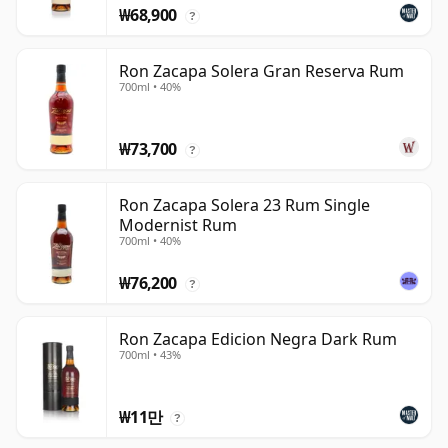
₩68,900
?
Ron Zacapa Solera Gran Reserva Rum
700ml • 40%
₩73,700
?
Ron Zacapa Solera 23 Rum Single
Modernist Rum
700ml • 40%
₩76,200
?
Ron Zacapa Edicion Negra Dark Rum
700ml • 43%
₩11만
?