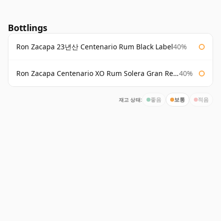
Bottlings
Ron Zacapa 23년산 Centenario Rum Black Label
40%
Ron Zacapa Centenario XO Rum Solera Gran Reserva Especial
40%
재고 상태:
좋음
보통
적음