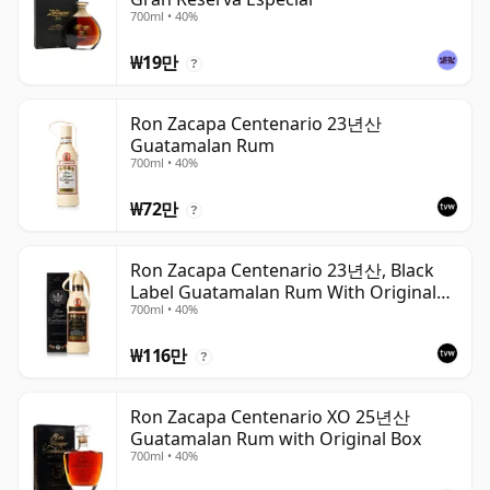
700ml • 40%
₩19만
?
Ron Zacapa Centenario 23년산
Guatamalan Rum
700ml • 40%
₩72만
?
Ron Zacapa Centenario 23년산, Black
Label Guatamalan Rum With Original
700ml • 40%
Box
₩116만
?
Ron Zacapa Centenario XO 25년산
Guatamalan Rum with Original Box
700ml • 40%