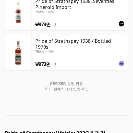
Pride of Strathspey 1938, Seventies
Pinerolo Import
750ml • 40%
₩973만
?
Pride of Strathspey 1938 / Bottled
1970s
750ml • 40%
₩973만
?
GBP/KRW 일일 환율
19+ · 판매처에서 연령 확인