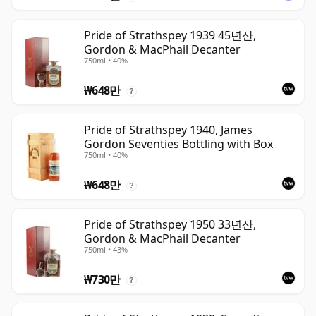
Pride of Strathspey 1939 45년산,
Gordon & MacPhail Decanter
750ml • 40%
₩648만
?
Pride of Strathspey 1940, James
Gordon Seventies Bottling with Box
750ml • 40%
₩648만
?
Pride of Strathspey 1950 33년산,
Gordon & MacPhail Decanter
750ml • 43%
₩730만
?