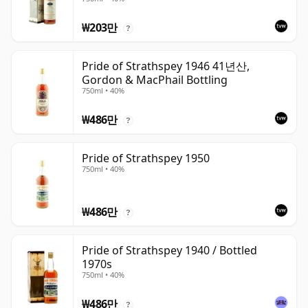
₩203만
?
Pride of Strathspey 1946 41년산,
Gordon & MacPhail Bottling
750ml • 40%
₩486만
?
Pride of Strathspey 1950
750ml • 40%
₩486만
?
Pride of Strathspey 1940 / Bottled
1970s
750ml • 40%
₩486만
?