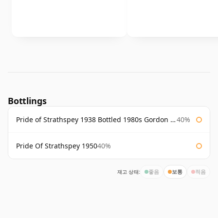
Bottlings
Pride of Strathspey 1938 Bottled 1980s Gordon & Macphail
40%
Pride Of Strathspey 1950
40%
재고 상태:
좋음
보통
적음