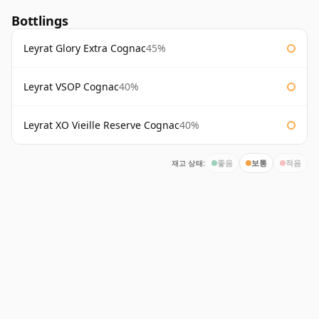
Bottlings
Leyrat Glory Extra Cognac
45%
Leyrat VSOP Cognac
40%
Leyrat XO Vieille Reserve Cognac
40%
재고 상태:
좋음
보통
적음