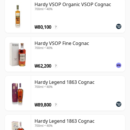
Hardy VSOP Organic VSOP Cognac
700ml • 40%
제품 라인업은 프레스티지 디캔터를 훨씬 넘어서며, VS와
VSOP 같은 클래식 표현들이 더 오래되고 정교한 보틀링과
함께 자리하고 있습니다. 그렇긴 하지만, 하디는 특히 하이
₩80,100
?
엔드 출시작들로 잘 알려져 있으며, 특히 퍼펙션
(Perfection) 시리즈와 같은 크리스털로 선보이는 코냑들이
Hardy VSOP Fine Cognac
성숙한 스피릿과 장식적 프레젠테이션을 결합하는 하우스
700ml • 40%
의 명성을 정의하는 데 도움이 되었습니다.
₩62,200
리더십은 여전히 하디 가문과 밀접하게 연결되어 있으며, 베
?
네딕트(Bénédicte)와 소피 하디(Sophie Hardy)가 오랫동
안 현대적 하우스와 관련되어 있습니다. 전통과 세련미의 균
Hardy Legend 1863 Cognac
700ml • 40%
형을 맞추는 코냑 생산자로서, 유산의 감각을 잃지 않으면서
접근하기 쉬운 블렌드와 더욱 의례적인 럭셔리 보틀링을 모
두 제공합니다.
₩89,800
?
Hardy Legend 1863 Cognac
700ml • 40%