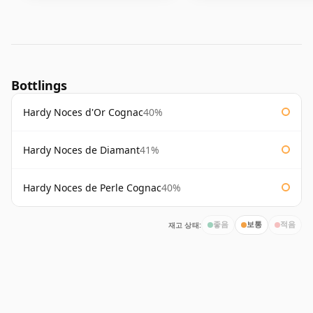
Bottlings
Hardy Noces d'Or Cognac
40%
Hardy Noces de Diamant
41%
Hardy Noces de Perle Cognac
40%
재고 상태:
좋음
보통
적음