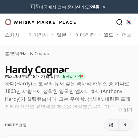
×
🇺🇸
미국에서 접속 중이신가요?
전환
스카치
아이리시
일본
아메리칸
월드
더보기
홈
/
코냑
/
Hardy Cognac
Hardy Cognac
₩62,200부터 18개 가격 비교
실시간 가격
하디(Hardy)는 코냑의 유서 깊은 역사적 하우스 중 하나로,
1863년 샤랑트에 정착한 영국인 앤서니 하디(Anthony
Hardy)가 설립했습니다. 그는 우아함, 섬세함, 세련된 프레
젠테이션으로 유명해질 메종을 건설했습니다. 가족의 이야
더 읽기
기가 브랜드 정체성의 핵심으로 남아있지만, 하디는 단순히
가문의 하우스가 아니라 명확한 스타일적 특징과 럭셔리 카
HARDY 쇼핑
테고리에서의 강력한 입지를 가진 오랜 전통의 코냑 브랜드
로 이해하는 것이 좋습니다.