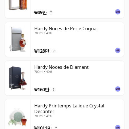
₩49만
?
Hardy Noces de Perle Cognac
700ml • 40%
₩128만
?
Hardy Noces de Diamant
700ml • 40%
₩160만
?
Hardy Printemps Lalique Crystal
Decanter
700ml • 41%
₩1011만
?