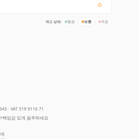
재고 상태:
좋음
보통
적음
643
·
VAT 519 9116 71
정
•
책임감 있게 음주하세요
화에