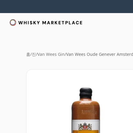
홈
/
진
/
Van Wees Gin
/
Van Wees Oude Genever Amster