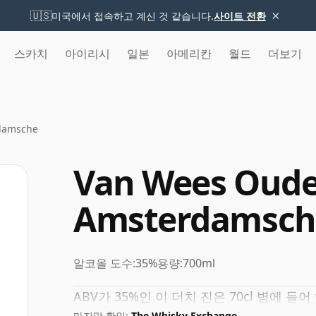
×
🇺🇸
미국에서 접속하고 계신 것 같습니다.
사이트 전환
스카치
아이리시
일본
아메리칸
월드
더보기
damsche
Van Wees Oude
Amsterdamsch
알코올 도수:
35%
용량:
700ml
ABV가 35%인 이 더치 진은 70cl 병에 들어
마지막 확인:
The Whisky Exchange