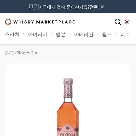
×
🇺🇸
미국에서 접속 중이신가요?
전환
스카치
아이리시
일본
아메리칸
월드
더보기
홈
/
진
/
Bloom Gin