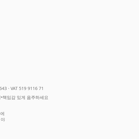
643
·
VAT 519 9116 71
정
•
책임감 있게 음주하세요
화에
어야