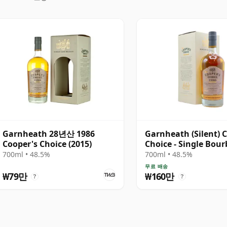
Garnheath 28년산 1986
Garnheath (Silent) 
Cooper's Choice (2015)
Choice - Single Bou
Cask #22156 1986 
700ml • 48.5%
700ml • 48.5%
무료 배송
₩79만
₩160만
?
?