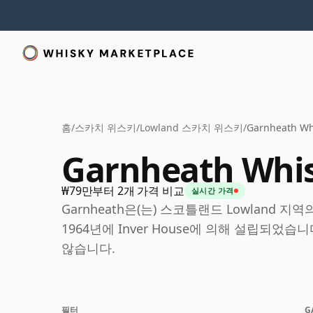
홈
/
스카치 위스키
/
Lowland 스카치 위스키
/
Garnheath Wh
Garnheath Whi
₩79만부터 2개 가격 비교
실시간 가격
Garnheath은(는) 스코틀랜드 Lowland 지
1964년에 Inver House에 의해 설립되었
않습니다.
필터
G