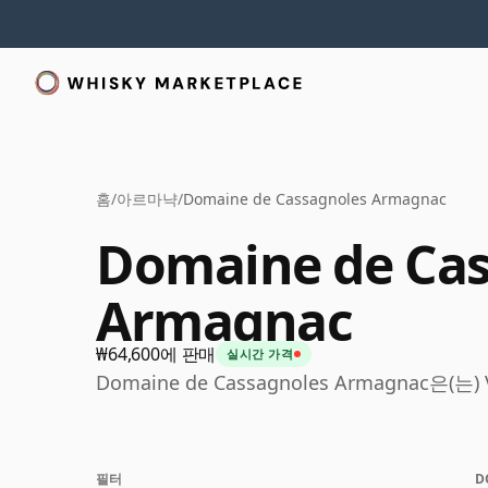
홈
/
아르마냑
/
Domaine de Cassagnoles Armagnac
Domaine de Cas
Armagnac
₩64,600에 판매
실시간 가격
Domaine de Cassagnoles Armagnac은(는
필터
D