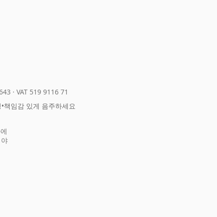
643
·
VAT 519 9116 71
정
•
책임감 있게 음주하세요
화에
어야