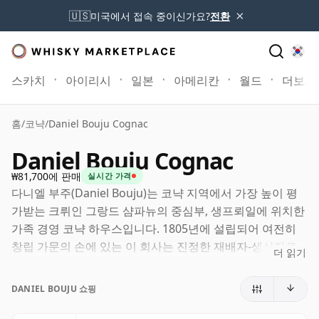
×
🇺🇸
미국에서 접속 중이신가요?
전환
스카치
아이리시
일본
아메리칸
월드
더보기
홈
/
코냑
/
Daniel Bouju Cognac
Daniel Bouju Cognac
₩81,700에 판매
실시간 가격
다니엘 부주(Daniel Bouju)는 코냑 지역에서 가장 높이 평
가받는 크뤼인 그랑드 샴파뉴의 중심부, 생프뢰일에 위치한
가족 경영 코냑 하우스입니다. 1805년에 설립되어 여전히
창립 가문의 손에 있는 이 회사는 진정한 재배자-생산자로
더 읽기
남아 있으며, 자체 재배한 우니 블랑으로 코냑을 만들고 현
장에서 숙성시킵니다.
DANIEL BOUJU 쇼핑
이들의 스타일은 전통적인 샤랑트 증류법과 오크에서의 인