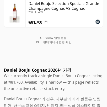
내심 있는 숙성 접근법으로 형성되어, 주목할 만한 깊이와
Daniel Bouju Selection Speciale Grande
Champagne Cognac VS Cognac
농축감, 그리고 긴 여운을 가진 코냑을 생산합니다. 그랑드
700ml • 40%
샴파뉴의 석회질 토양은 섬세함과 상승감을 가져다주며, 장
기간의 숙성은 균형을 잃지 않으면서도 더욱 풍부하고 복합
₩81,700
?
적인 향미가 발달할 수 있게 합니다.
제품 라인업은 젊고 과일 향이 주도하는 보틀링부터 더욱 사
GBP/KRW 일일 환율
19+ · 판매처에서 연령 확인
색적인 오래된 표현까지 다양하며, 하우스의 잘 알려진 브뤼
드 퓌(Brut de Fût)도 포함됩니다. 캐스크 스트렝스로 무여
과 보틀링된 이 제품은 코냑에서는 흔하지 않은 스타일이며,
다니엘 부주의 힘과 성숙함, 정밀함의 조합을 보여주는 좋은
예입니다.
Daniel Bouju Cognac 2026년 가격
We currently track a single Daniel Bouju Cognac listing
at ₩81,700. Availability is narrow — this page reflects
the one active retailer stock entry.
Daniel Bouju Cognac의 경우, 대부분의 가격 변동은 연령
티어, 하우스 프레스티지, 빈티지 또는 싱글 에스테이트 출