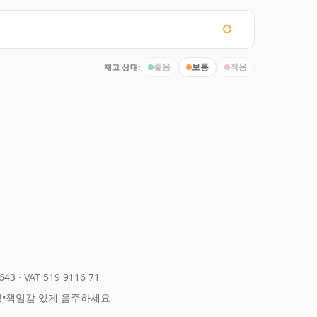
재고 상태:
좋음
보통
적음
643
·
VAT 519 9116 71
정
•
책임감 있게 음주하세요