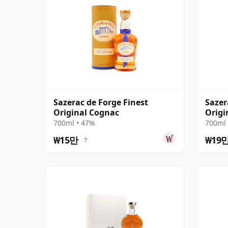
Sazerac de Forge Finest
Sazer
Original Cognac
Origi
700ml • 47%
700ml 
₩15만
₩19
?