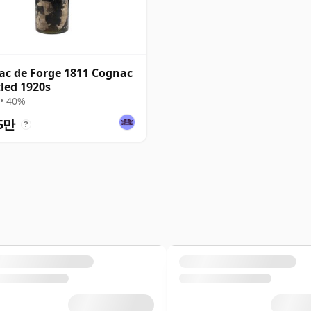
ac de Forge 1811 Cognac
tled 1920s
• 40%
5만
?