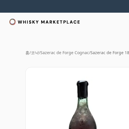
홈
/
코냑
/
Sazerac de Forge Cognac
/
Sazerac de Forge 1