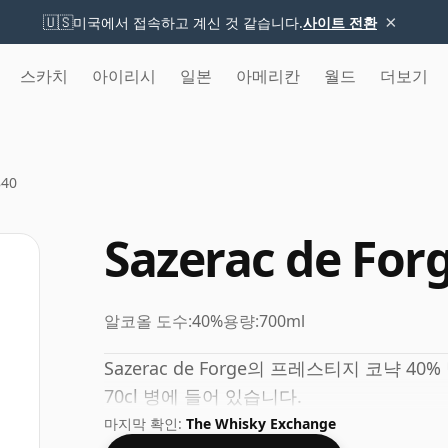
×
🇺🇸
미국에서 접속하고 계신 것 같습니다.
사이트 전환
스카치
아이리시
일본
아메리칸
월드
더보기
840
Sazerac de For
알코올 도수:
40%
용량:
700ml
Sazerac de Forge의 프레스티지 코냑 4
70cl 병에 들어 있습니다.
마지막 확인:
The Whisky Exchange