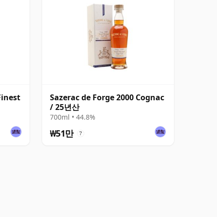
Finest
Sazerac de Forge 2000 Cognac
/ 25년산
700ml • 44.8%
₩51만
?