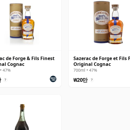
ac de Forge & Fils Finest
Sazerac de Forge et Fils 
nal Cognac
Original Cognac
• 47%
700ml • 47%
만
₩20만
?
?