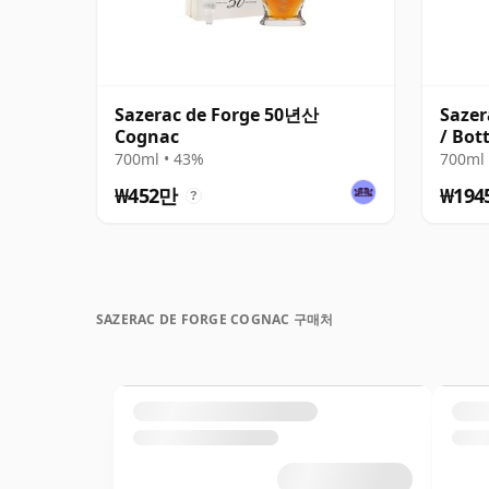
Sazerac de Forge 50년산
Sazer
Cognac
/ Bot
700ml • 43%
700ml 
₩452만
₩194
?
SAZERAC DE FORGE COGNAC 구매처