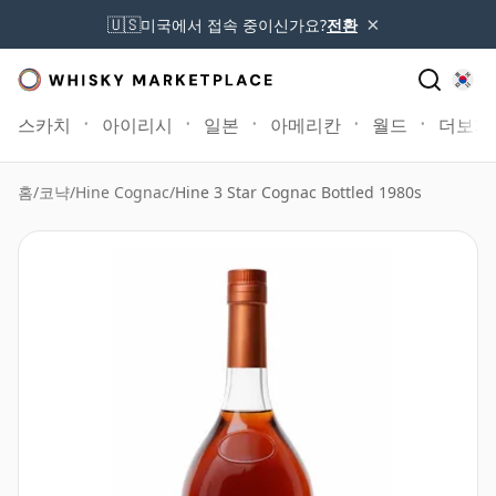
×
🇺🇸
미국에서 접속 중이신가요?
전환
스카치
아이리시
일본
아메리칸
월드
더보기
홈
/
코냑
/
Hine Cognac
/
Hine 3 Star Cognac Bottled 1980s