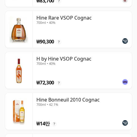
₩83,700
?
Hine Rare VSOP Cognac
700ml • 40%
₩90,300
?
H by Hine VSOP Cognac
700ml • 40%
₩72,300
?
Hine Bonneuil 2010 Cognac
700ml • 42.1%
₩14만
?