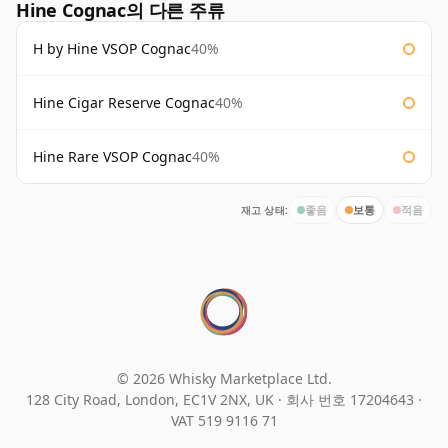
Hine Cognac의 다른 주류
H by Hine VSOP Cognac
40%
Hine Cigar Reserve Cognac
40%
Hine Rare VSOP Cognac
40%
재고 상태:
좋음
보통
적음
© 2026 Whisky Marketplace Ltd.
128 City Road, London, EC1V 2NX, UK ·
회사 번호 17204643
·
VAT 519 9116 71