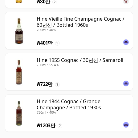
₩80만
?
Hine Vieille Fine Champagne Cognac /
60년산 / Bottled 1960s
700ml • 40%
₩401만
?
Hine 1955 Cognac / 30년산 / Samaroli
750ml • 55.4%
₩722만
?
Hine 1844 Cognac / Grande
Champagne / Bottled 1930s
750ml • 40%
₩1203만
?