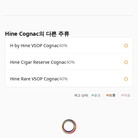
Hine Cognac의 다른 주류
H by Hine VSOP Cognac
40%
Hine Cigar Reserve Cognac
40%
Hine Rare VSOP Cognac
40%
재고 상태:
좋음
보통
적음