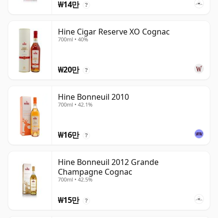
₩14만
?
Hine Cigar Reserve XO Cognac
700ml • 40%
₩20만
?
Hine Bonneuil 2010
700ml • 42.1%
₩16만
?
Hine Bonneuil 2012 Grande
Champagne Cognac
700ml • 42.5%
₩15만
?