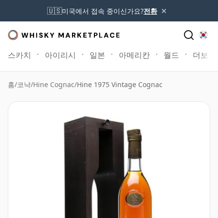
×
🇺🇸
미국에서 접속 중이신가요?
전환
스카치
아이리시
일본
아메리칸
월드
더보기
홈
/
코냑
/
Hine Cognac
/
Hine 1975 Vintage Cognac