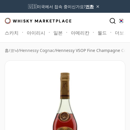
×
🇺🇸
미국에서 접속 중이신가요?
전환
스카치
아이리시
일본
아메리칸
월드
더보기
홈
/
코냑
/
Hennessy Cognac
/
Hennessy VSOP Fine Champagne Cogn