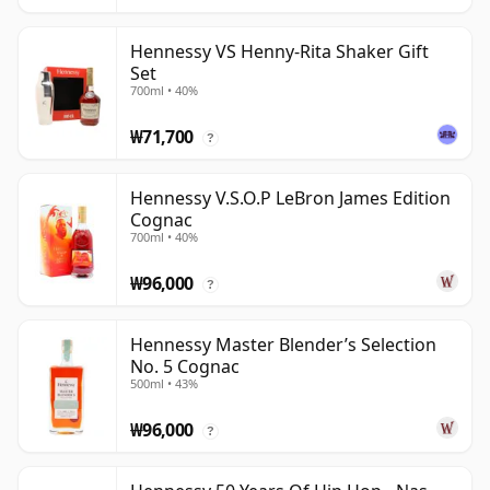
Hennessy VS Henny-Rita Shaker Gift
Set
700ml • 40%
₩71,700
?
Hennessy V.S.O.P LeBron James Edition
Cognac
700ml • 40%
₩96,000
?
Hennessy Master Blender’s Selection
No. 5 Cognac
500ml • 43%
₩96,000
?