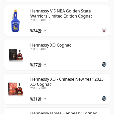
Hennessy V.S NBA Golden State
Warriors Limited Edition Cognac
700ml • 40%
₩24만
?
Hennessy XO Cognac
700ml • 40%
₩27만
?
Hennessy XO - Chinese New Year 2023
XO Cognac
700ml • 40%
₩31만
?
Hennessy James Hennessy Cognac