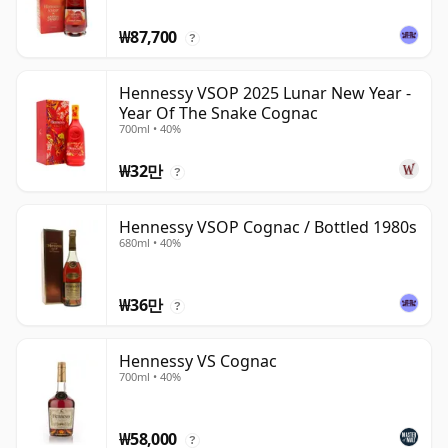
₩87,700
?
Hennessy VSOP 2025 Lunar New Year -
Year Of The Snake Cognac
700ml • 40%
₩32만
?
Hennessy VSOP Cognac / Bottled 1980s
680ml • 40%
₩36만
?
Hennessy VS Cognac
700ml • 40%
₩58,000
?