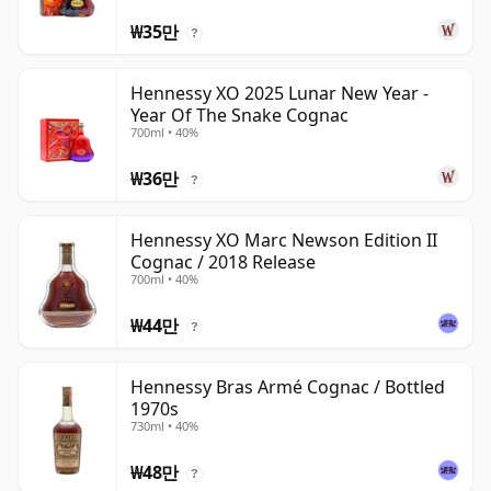
₩35만
?
Hennessy XO 2025 Lunar New Year -
Year Of The Snake Cognac
700ml • 40%
₩36만
?
Hennessy XO Marc Newson Edition II
Cognac / 2018 Release
700ml • 40%
₩44만
?
Hennessy Bras Armé Cognac / Bottled
1970s
730ml • 40%
₩48만
?