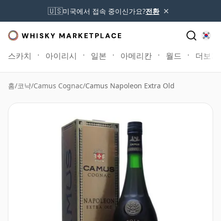
×
🇺🇸
미국에서 접속 중이신가요?
전환
스카치
아이리시
일본
아메리칸
월드
더보기
홈
/
코냑
/
Camus Cognac
/
Camus Napoleon Extra Old