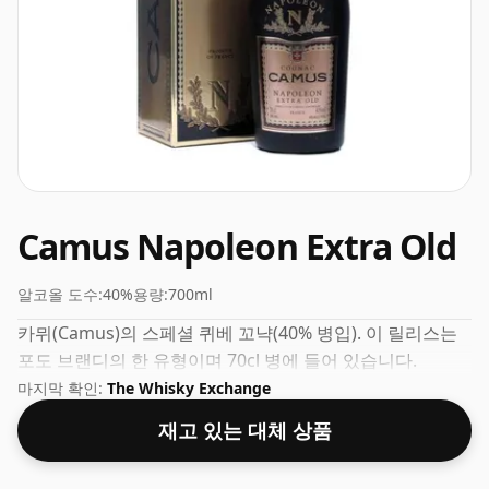
Camus Napoleon Extra Old
알코올 도수:
40%
용량:
700ml
카뮈(Camus)의 스페셜 퀴베 꼬냑(40% 병입). 이 릴리스는
포도 브랜디의 한 ​​유형이며 70cl 병에 들어 있습니다.
마지막 확인:
The Whisky Exchange
재고 있는 대체 상품