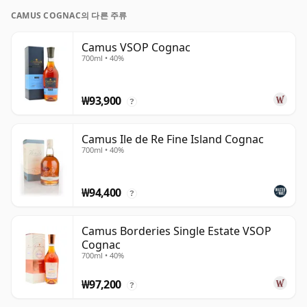
CAMUS COGNAC의 다른 주류
Camus VSOP Cognac
700ml • 40%
₩93,900
?
Camus Ile de Re Fine Island Cognac
700ml • 40%
₩94,400
?
Camus Borderies Single Estate VSOP
Cognac
700ml • 40%
₩97,200
?