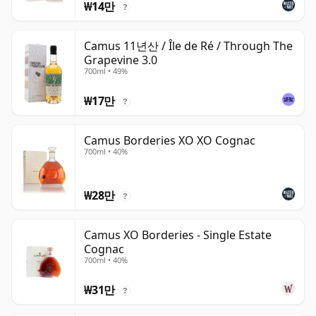
₩14만
?
Camus 11년산 / Île de Ré / Through The
Grapevine 3.0
700ml • 49%
₩17만
?
Camus Borderies XO XO Cognac
700ml • 40%
₩28만
?
Camus XO Borderies - Single Estate
Cognac
700ml • 40%
₩31만
?