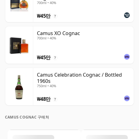
700ml • 40%
₩45만
?
Camus XO Cognac
700ml • 40%
₩45만
?
Camus Celebration Cognac / Bottled
1960s
750ml • 40%
₩48만
?
CAMUS COGNAC 구매처