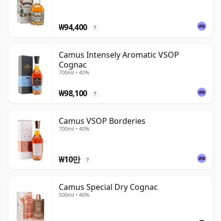
₩94,400
?
Camus Intensely Aromatic VSOP
Cognac
700ml • 40%
₩98,100
?
Camus VSOP Borderies
700ml • 40%
₩10만
?
Camus Special Dry Cognac
500ml • 40%