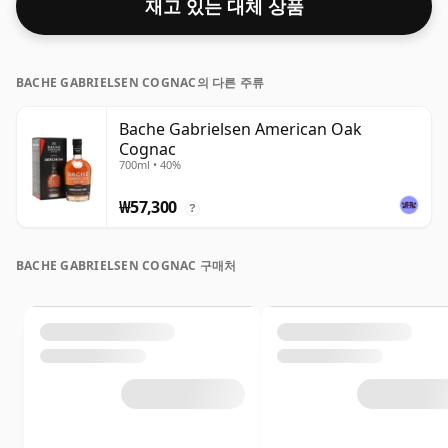
재고 있는 대체 상품
BACHE GABRIELSEN COGNAC의 다른 주류
Bache Gabrielsen American Oak
Cognac
700ml • 40%
₩57,300
?
BACHE GABRIELSEN COGNAC 구매처