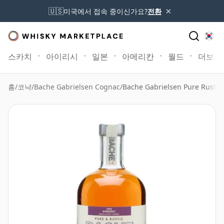
×
🇺🇸
미국에서 접속 중이신가요?
전환
스카치
아이리시
일본
아메리칸
월드
더보기
홈
/
코냑
/
Bache Gabrielsen Cognac
/
Bache Gabrielsen Pure Rustic