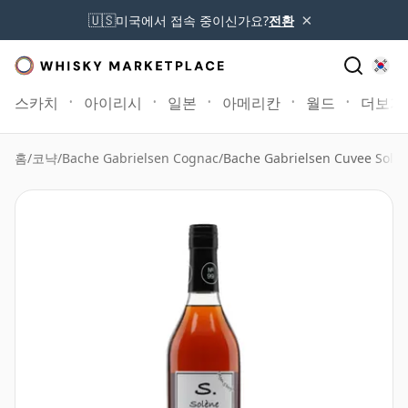
×
🇺🇸
미국에서 접속 중이신가요?
전환
스카치
아이리시
일본
아메리칸
월드
더보기
홈
/
코냑
/
Bache Gabrielsen Cognac
/
Bache Gabrielsen Cuvee Sole