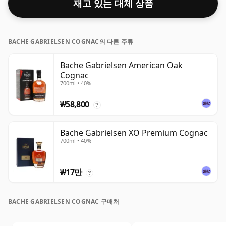
재고 있는 대체 상품
BACHE GABRIELSEN COGNAC의 다른 주류
Bache Gabrielsen American Oak
Cognac
700ml • 40%
₩58,800
?
Bache Gabrielsen XO Premium Cognac
700ml • 40%
₩17만
?
BACHE GABRIELSEN COGNAC 구매처