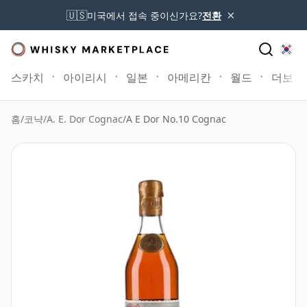
×
🇺🇸
미국에서 접속 중이신가요?
전환
스카치
아이리시
일본
아메리칸
월드
더보기
홈
/
코냑
/
A. E. Dor Cognac
/
A E Dor No.10 Cognac