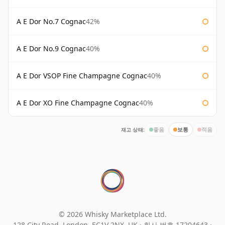
A E Dor No.7 Cognac
42%
A E Dor No.9 Cognac
40%
A E Dor VSOP Fine Champagne Cognac
40%
A E Dor XO Fine Champagne Cognac
40%
재고 상태:
좋음
보통
적음
© 2026 Whisky Marketplace Ltd.
128 City Road, London, EC1V 2NX, UK ·
회사 번호 17204643
·