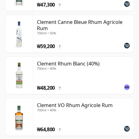
₩47,300
?
Clement Canne Bleue Rhum Agricole
Rum
700ml • 50%
₩59,200
?
Clement Rhum Blanc (40%)
700ml • 40%
₩48,200
?
Clement VO Rhum Agricole Rum
700ml • 40%
₩64,800
?