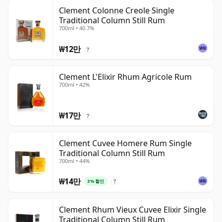
Clement Colonne Creole Single
Traditional Column Still Rum
700ml • 40.7%
₩12만
?
Clement L'Elixir Rhum Agricole Rum
700ml • 42%
₩17만
?
Clement Cuvee Homere Rum Single
Traditional Column Still Rum
700ml • 44%
₩14만
3% 할인
?
Clement Rhum Vieux Cuvee Elixir Single
Traditional Column Still Rum