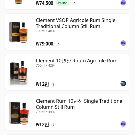
₩74,500
8% 할인
?
Clement VSOP Agricole Rum Single
Traditional Column Still Rum
700ml • 40%
₩79,000
?
Clement 10년산 Rhum Agricole Rum
700ml • 42%
₩12만
?
Clement Rum 10년산 Single Traditional
Column Still Rum
700ml • 44%
₩12만
?