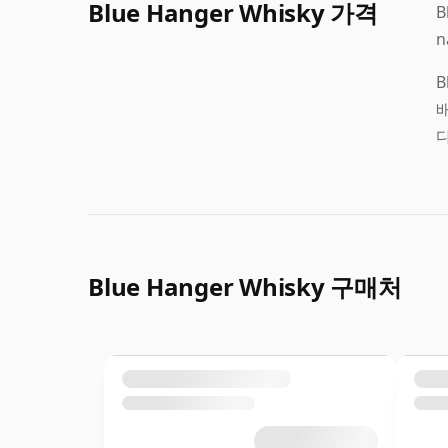
Blue Hanger Whisky 가격
B
n
B
배
Blue Hanger Whisky 구매처