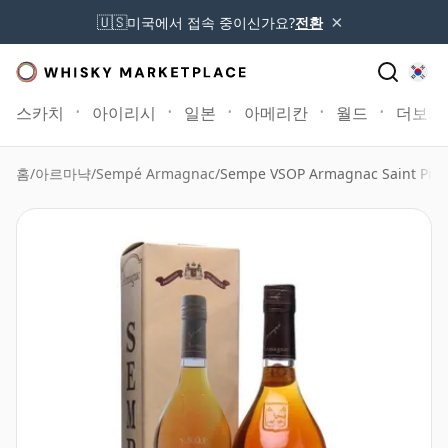
×
🇺🇸
미국에서 접속 중이신가요?
전환
스카치
아이리시
일본
아메리칸
월드
더보기
홈
/
아르마냑
/
Sempé Armagnac
/
Sempe VSOP Armagnac Saint Pier