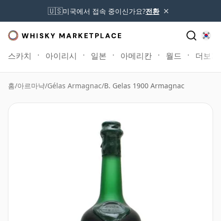
×
🇺🇸
미국에서 접속 중이신가요?
전환
스카치
아이리시
일본
아메리칸
월드
더보기
홈
/
아르마냑
/
Gélas Armagnac
/
B. Gelas 1900 Armagnac