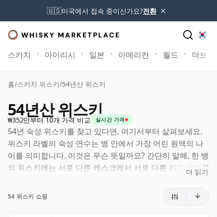
×
🇺🇸
미국에서 접속 중이신가요?
전환
스카치
아이리시
일본
아메리칸
월드
더보기
홈
/
스카치 위스키
/
54년산 위스키
54년산 위스키
₩352만부터 10개 가격 비교
실시간 가격
54년 숙성 위스키를 찾고 있다면, 여기서부터 살펴보세요.
위스키 라벨의 숙성 연수는 병 안에서 가장 어린 원액의 나
이를 의미합니다. 이것은 무슨 뜻일까요? 간단히 말해, 한 병
의 위스키에는 서로 다른 캐스크에서 서로 다른 기간 숙성된
더 읽기
원액이 함께 들어갈 수 있습니다. 라벨에 54년(또는 오십사
년)이라고 적혀 있다면, 더 오래 숙성된 원액이 포함될 수는
54 위스키 쇼핑
있어도 어떤 구성 원액도 54년보다 어리지는 않습니다.