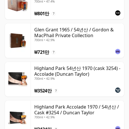
700ml • 47.4%
₩801만
?
Glen Grant 1965 / 54년산 / Gordon &
MacPhail Private Collection
700ml • 42.9%
₩721만
?
Highland Park 54년산 1970 (cask 3254) -
Accolade (Duncan Taylor)
700ml • 42.9%
₩3524만
?
Highland Park Accolade 1970 / 54년산 /
Cask #3254 / Duncan Taylor
700ml • 42.9%