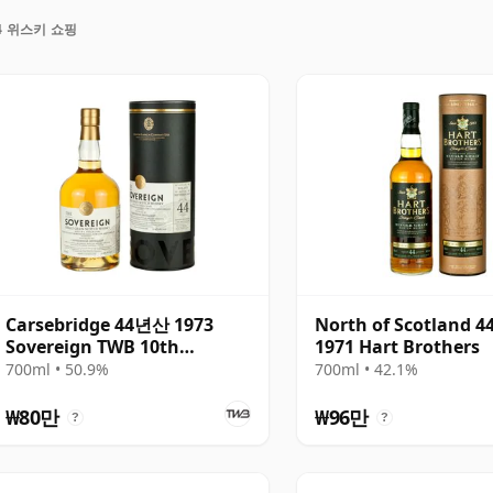
안에서 계속 숙성되는 와인과 다릅니다. 따라서 사십사년
4 위스키 쇼핑
4년 숙성으로 남습니다.
Carsebridge 44년산 1973
North of Scotland 
Sovereign TWB 10th
1971 Hart Brothers
Anniversary
700ml • 50.9%
700ml • 42.1%
₩80만
₩96만
?
?