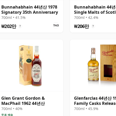
Bunnahabhain 44년산 1978
Bunnahabhain 44년
Signatory 35th Anniversary
Single Malts of Scot
Director's Special
700ml • 41.5%
700ml • 42.4%
₩202만
₩206만
?
?
Glen Grant Gordon &
Glenfarclas 44년산 1
MacPhail 1962 44년산
Family Casks Releas
700ml • 40%
700ml • 45.9%
무료 배송