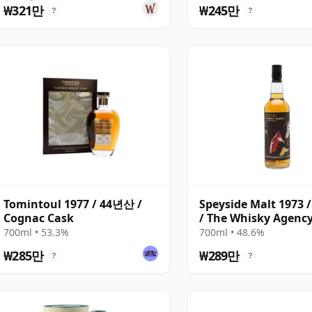
₩321만
₩245만
?
?
Tomintoul 1977 / 44년산 /
Speyside Malt 1973
Cognac Cask
/ The Whisky Agenc
700ml • 53.3%
700ml • 48.6%
₩285만
₩289만
?
?