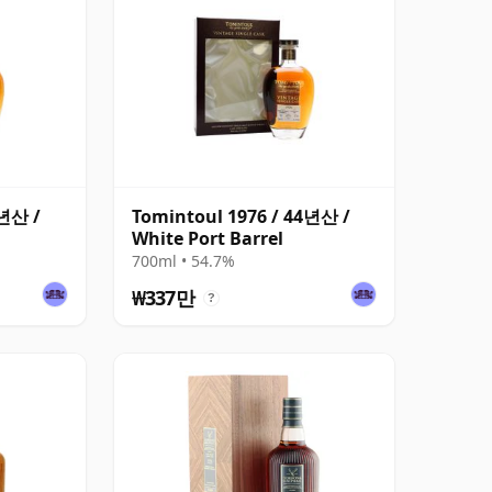
4년산 /
Tomintoul 1976 / 44년산 /
White Port Barrel
700ml • 54.7%
₩337만
?