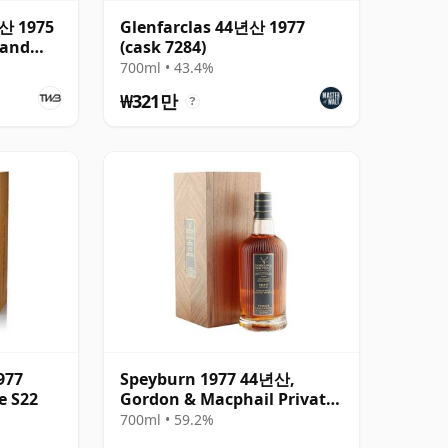
산 1975
Glenfarclas 44년산 1977
land
(cask 7284)
700ml • 43.4%
₩321만
?
977
Speyburn 1977 44년산,
e S22
Gordon & Macphail Private
Collection - Cask 6045101
700ml • 59.2%