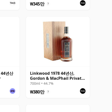
₩345만
?
 / 44년산
Linkwood 1978 44년산,
y
Gordon & MacPhail Private
Collection - Cask 10690
700ml • 44.7%
₩380만
?