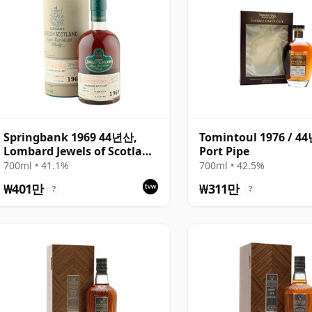
Springbank 1969 44년산,
Tomintoul 1976 / 4
Lombard Jewels of Scotland
Port Pipe
2014 Bottling with Tube
700ml • 41.1%
700ml • 42.5%
₩401만
₩311만
?
?