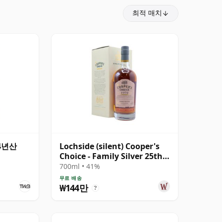
최적 매치
44년산
Lochside (silent) Cooper's
Choice - Family Silver 25th
Anniversary 1972 44년산
700ml • 41%
무료 배송
₩144만
?