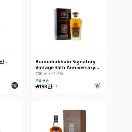
산 -
Bunnahabhain Signatory
Vintage 35th Anniversary
Single Cask #76 1978 44년산
700ml • 41.5%
무료 배송
₩193만
?