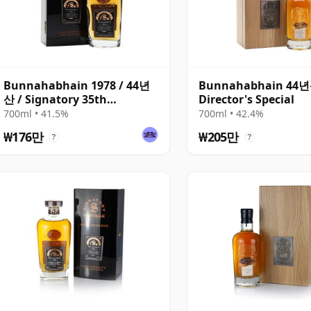
Bunnahabhain 1978 / 44년
Bunnahabhain 44년
산 / Signatory 35th
Director's Special
Anniversary
700ml • 41.5%
700ml • 42.4%
₩176만
₩205만
?
?