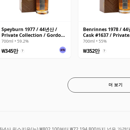
Speyburn 1977 / 44년산 /
Benrinnes 1978 / 4
Private Collection / Gordon
Cask #1637 / Private
& MacPhail
Collection
700ml • 59.2%
700ml • 55%
₩345만
₩352만
?
?
더 보기
4년산 위스키은(는) ₩802,100부터 ₩72,194,800까지 넓은 가격대에 