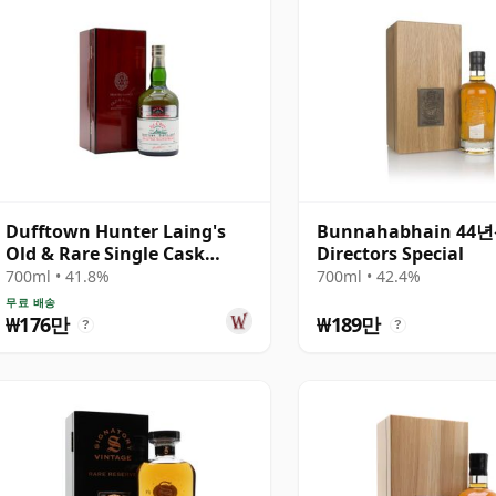
Dufftown Hunter Laing's
Bunnahabhain 44년
Old & Rare Single Cask
Directors Special
Single Malt 1975 44년산
700ml • 41.8%
700ml • 42.4%
무료 배송
₩176만
₩189만
?
?