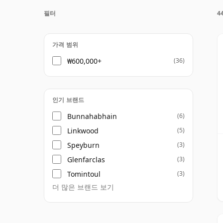
위스키는 병입되는 순간 숙성이 멈추며, 병 
필터
4
숙성 위스키는 시간이 멈춘 상태로, 언제나 4
가격 범위
₩600,000+
(36)
인기 브랜드
Bunnahabhain
(6)
Linkwood
(5)
Speyburn
(3)
Glenfarclas
(3)
Tomintoul
(3)
더 많은 브랜드 보기