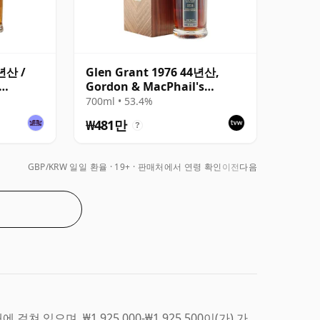
4년산 /
Glen Grant 1976 44년산,
Gordon & MacPhail's
Private Collection - Cask
700ml • 53.4%
12403
₩481만
?
GBP/KRW 일일 환율
19+ · 판매처에서 연령 확인
이전
다음
걸쳐 있으며, ₩1,925,000-₩1,925,500이(가) 가