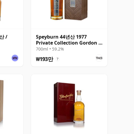
산 /
Speyburn 44년산 1977
Private Collection Gordon &
MacPhail
700ml • 59.2%
₩193만
?