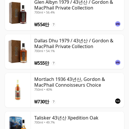
Glen Albyn 1979 / 43년산 / Gordon &
MacPhail Private Collection
700ml • 56.4%
₩554만
?
Dallas Dhu 1979 / 43년산 / Gordon &
MacPhail Private Collection
700ml • 54.1%
₩555만
?
Mortlach 1936 43년산, Gordon &
MacPhail Connoisseurs Choice
750ml • 40%
₩730만
?
Talisker 43년산 Xpedition Oak
700ml • 49.7%