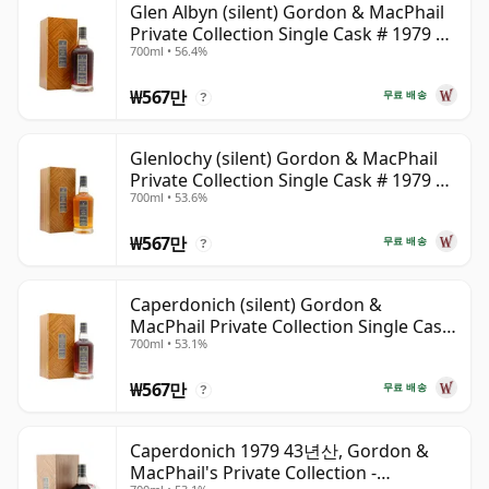
Glen Albyn (silent) Gordon & MacPhail
Private Collection Single Cask # 1979 43
700ml • 56.4%
년산
₩567만
무료 배송
?
Glenlochy (silent) Gordon & MacPhail
Private Collection Single Cask # 1979 43
700ml • 53.6%
년산
₩567만
무료 배송
?
Caperdonich (silent) Gordon &
MacPhail Private Collection Single Cask
700ml • 53.1%
# 1979 43년산
₩567만
무료 배송
?
Caperdonich 1979 43년산, Gordon &
MacPhail's Private Collection -