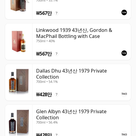
700ml • 53.1%
Recollection Series Cask 1105
₩567만
?
Linkwood 1939 43년산, Gordon &
MacPhail Bottling with Case
750ml • 40%
₩567만
?
Dallas Dhu 43년산 1979 Private
Collection
700ml • 54.1%
₩428만
?
Glen Albyn 43년산 1979 Private
Collection
700ml • 56.4%
₩428만
?