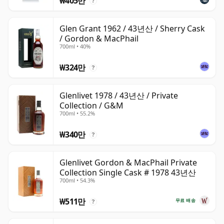
₩405만
?
Glen Grant 1962 / 43년산 / Sherry Cask
/ Gordon & MacPhail
700ml • 40%
₩324만
?
Glenlivet 1978 / 43년산 / Private
Collection / G&M
700ml • 55.2%
₩340만
?
Glenlivet Gordon & MacPhail Private
Collection Single Cask # 1978 43년산
700ml • 54.3%
₩511만
무료 배송
?