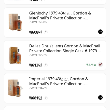
Glenlochy 1979 43년산, Gordon &
MacPhail's Private Collection -
700ml • 53.6%
Recollection Series Cask 3309
₩608만
?
Dallas Dhu (silent) Gordon & MacPhail
Private Collection Single Cask # 1979 43
700ml • 54.1%
년산
₩613만
무료 배송
?
Imperial 1979 43년산, Gordon &
MacPhail's Private Collection -
700ml • 48.7%
Recollection Series Cask 5317
₩681만
?