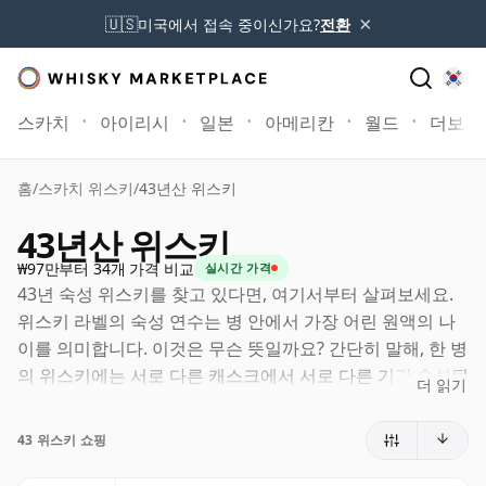
×
🇺🇸
미국에서 접속 중이신가요?
전환
스카치
아이리시
일본
아메리칸
월드
더보기
홈
/
스카치 위스키
/
43년산 위스키
43년산 위스키
₩97만부터 34개 가격 비교
실시간 가격
43년 숙성 위스키를 찾고 있다면, 여기서부터 살펴보세요.
위스키 라벨의 숙성 연수는 병 안에서 가장 어린 원액의 나
이를 의미합니다. 이것은 무슨 뜻일까요? 간단히 말해, 한 병
의 위스키에는 서로 다른 캐스크에서 서로 다른 기간 숙성된
더 읽기
원액이 함께 들어갈 수 있습니다. 라벨에 43년(또는 사십삼
년)이라고 적혀 있다면, 더 오래 숙성된 원액이 포함될 수는
43 위스키 쇼핑
있어도 어떤 구성 원액도 43년보다 어리지는 않습니다.