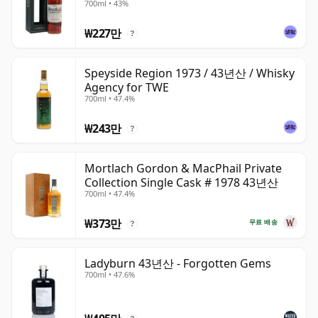
700ml • 43%
₩227만
?
Speyside Region 1973 / 43년산 / Whisky
Agency for TWE
700ml • 47.4%
₩243만
?
Mortlach Gordon & MacPhail Private
Collection Single Cask # 1978 43년산
700ml • 47.4%
₩373만
무료 배송
?
Ladyburn 43년산 - Forgotten Gems
700ml • 47.6%