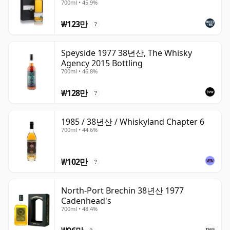
700ml • 45.9%
₩123만
?
Speyside 1977 38년산, The Whisky
Agency 2015 Bottling
700ml • 46.8%
₩128만
?
1985 / 38년산 / Whiskyland Chapter 6
700ml • 44.6%
₩102만
?
North-Port Brechin 38년산 1977
Cadenhead's
700ml • 48.4%