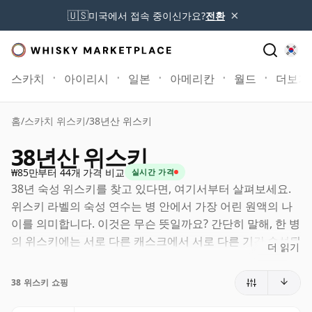
×
🇺🇸
미국에서 접속 중이신가요?
전환
스카치
아이리시
일본
아메리칸
월드
더보기
홈
/
스카치 위스키
/
38년산 위스키
38년산 위스키
₩85만부터 44개 가격 비교
실시간 가격
38년 숙성 위스키를 찾고 있다면, 여기서부터 살펴보세요.
위스키 라벨의 숙성 연수는 병 안에서 가장 어린 원액의 나
이를 의미합니다. 이것은 무슨 뜻일까요? 간단히 말해, 한 병
의 위스키에는 서로 다른 캐스크에서 서로 다른 기간 숙성된
더 읽기
원액이 함께 들어갈 수 있습니다. 라벨에 38년(또는 삼십팔
년)이라고 적혀 있다면, 더 오래 숙성된 원액이 포함될 수는
38 위스키 쇼핑
있어도 어떤 구성 원액도 38년보다 어리지는 않습니다.