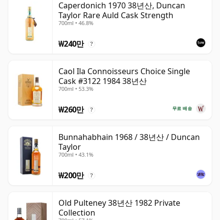
Caperdonich 1970 38년산, Duncan
Taylor Rare Auld Cask Strength
700ml • 46.8%
₩240만
?
Caol Ila Connoisseurs Choice Single
Cask #3122 1984 38년산
700ml • 53.3%
₩260만
무료 배송
?
Bunnahabhain 1968 / 38년산 / Duncan
Taylor
700ml • 43.1%
₩200만
?
Old Pulteney 38년산 1982 Private
Collection