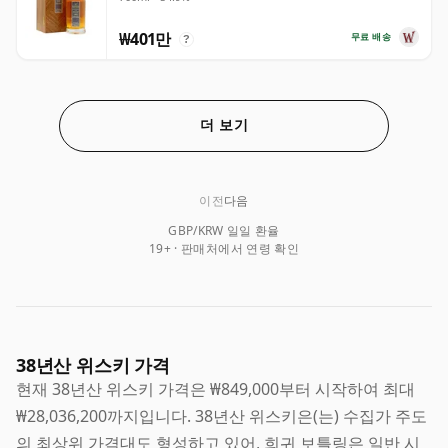
년산
₩401만
무료 배송
?
더 보기
이전
다음
GBP/KRW 일일 환율
19+ · 판매처에서 연령 확인
38년산 위스키 가격
현재 38년산 위스키 가격은 ₩849,000부터 시작하여 최대
₩28,036,200까지입니다. 38년산 위스키은(는) 수집가 주도
의 최상위 가격대도 형성하고 있어, 희귀 보틀링은 일반 시