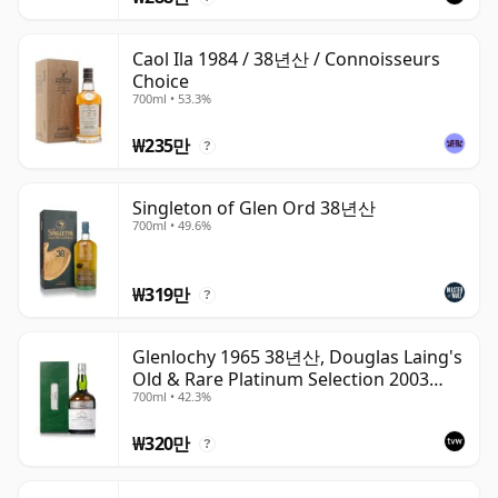
Caol Ila 1984 / 38년산 / Connoisseurs
Choice
700ml • 53.3%
₩235만
?
Singleton of Glen Ord 38년산
700ml • 49.6%
₩319만
?
Glenlochy 1965 38년산, Douglas Laing's
Old & Rare Platinum Selection 2003
700ml • 42.3%
Bottling
₩320만
?