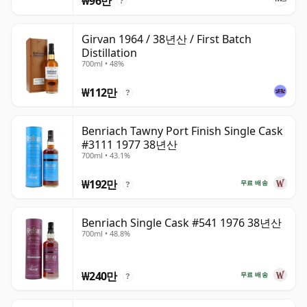
₩96만
?
Girvan 1964 / 38년산 / First Batch
Distillation
700ml • 48%
₩112만
?
Benriach Tawny Port Finish Single Cask
#3111 1977 38년산
700ml • 43.1%
₩192만
무료 배송
?
Benriach Single Cask #541 1976 38년산
700ml • 48.8%
₩240만
무료 배송
?