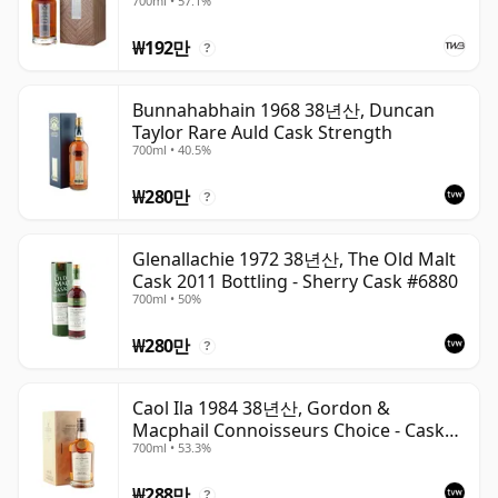
700ml • 57.1%
₩192만
?
Bunnahabhain 1968 38년산, Duncan
Taylor Rare Auld Cask Strength
700ml • 40.5%
₩280만
?
Glenallachie 1972 38년산, The Old Malt
Cask 2011 Bottling - Sherry Cask #6880
700ml • 50%
₩280만
?
Caol Ila 1984 38년산, Gordon &
Macphail Connoisseurs Choice - Cask
700ml • 53.3%
3122
₩288만
?