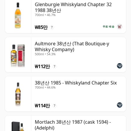
위스키는 병입되는 순간 숙성이 멈추며, 병 안에서 계속 숙
Glenburgie Whiskyland Chapter 32
1988 38년산
성되는 와인과 다릅니다. 따라서 삼십팔년 숙성 위스키는 시
700ml • 46.7%
간이 멈춘 상태로, 언제나 38년 숙성으로 남습니다.
₩85만
무료 배송
?
Aultmore 38년산 (That Boutique-y
Whisky Company)
500ml • 54.3%
₩112만
?
38년산 1985 - Whiskyland Chapter Six
700ml • 44.6%
₩114만
?
Mortlach 38년산 1987 (cask 1594) -
(Adelphi)