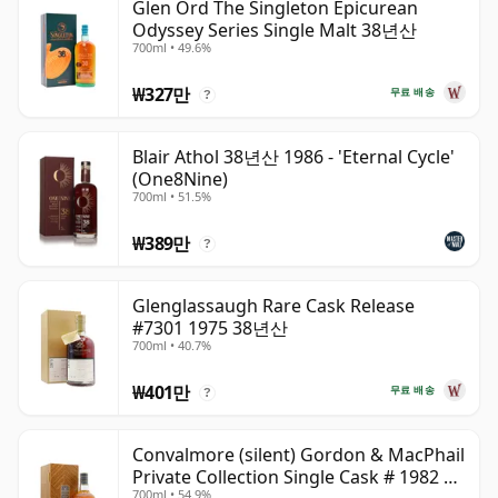
Glen Ord The Singleton Epicurean
Odyssey Series Single Malt 38년산
700ml • 49.6%
₩327만
무료 배송
?
Blair Athol 38년산 1986 - 'Eternal Cycle'
(One8Nine)
700ml • 51.5%
₩389만
?
Glenglassaugh Rare Cask Release
#7301 1975 38년산
700ml • 40.7%
₩401만
무료 배송
?
Convalmore (silent) Gordon & MacPhail
Private Collection Single Cask # 1982 38
700ml • 54.9%