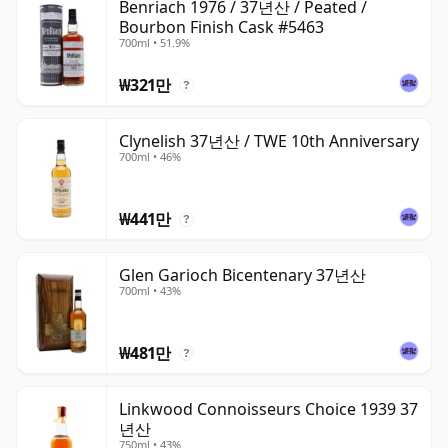
Benriach 1976 / 37년산 / Peated /
Bourbon Finish Cask #5463
700ml • 51.9%
₩321만
?
Clynelish 37년산 / TWE 10th Anniversary
700ml • 46%
₩441만
?
Glen Garioch Bicentenary 37년산
700ml • 43%
₩481만
?
Linkwood Connoisseurs Choice 1939 37
년산
750ml • 43%