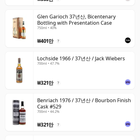
Glen Garioch 37년산, Bicentenary
Bottling with Presentation Case
750ml • 40%
₩401만
?
Lochside 1966 / 37년산 / Jack Wiebers
700ml • 47.7%
₩321만
?
Benriach 1976 / 37년산 / Bourbon Finish
Cask #529
700ml • 44.2%
₩321만
?