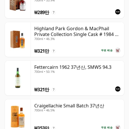
700ml • 53.9%
₩289만
?
Highland Park Gordon & MacPhail
Private Collection Single Cask # 1984 37
700ml • 46.3%
년산
₩321만
무료 배송
?
Fettercairn 1962 37년산, SMWS 94.3
700ml • 50.1%
₩321만
?
Craigellachie Small Batch 37년산
700ml • 46.5%
₩353만
무료 배송
?