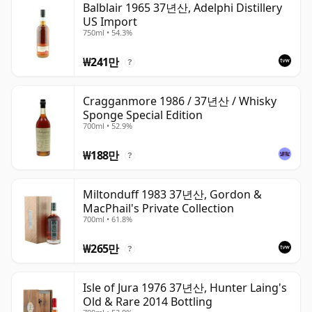
Balblair 1965 37년산, Adelphi Distillery
US Import
750ml • 54.3%
₩241만
?
Cragganmore 1986 / 37년산 / Whisky
Sponge Special Edition
700ml • 52.9%
₩188만
?
Miltonduff 1983 37년산, Gordon &
MacPhail's Private Collection
700ml • 61.8%
₩265만
?
Isle of Jura 1976 37년산, Hunter Laing's
Old & Rare 2014 Bottling