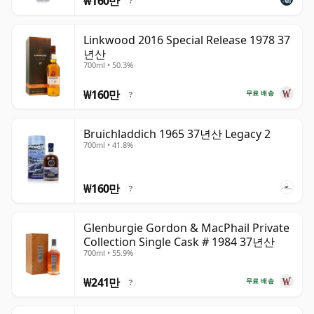
₩160만
?
Linkwood 2016 Special Release 1978 37
년산
700ml • 50.3%
₩160만
무료 배송
?
Bruichladdich 1965 37년산 Legacy 2
700ml • 41.8%
₩160만
?
Glenburgie Gordon & MacPhail Private
Collection Single Cask # 1984 37년산
700ml • 55.9%
₩241만
무료 배송
?