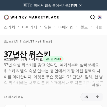
×
🇺🇸
미국에서 접속 중이신가요?
전환
스카치
아이리시
일본
아메리칸
월드
더보기
홈
/
스카치 위스키
/
37년산 위스키
37년산 위스키
₩22만부터 38개 가격 비교
실시간 가격
37년 숙성 위스키를 찾고 있다면, 여기서부터 살펴보세요.
위스키 라벨의 숙성 연수는 병 안에서 가장 어린 원액의 나
이를 의미합니다. 이것은 무슨 뜻일까요? 간단히 말해, 한 병
의 위스키에는 서로 다른 캐스크에서 서로 다른 기간 숙성된
더 읽기
원액이 함께 들어갈 수 있습니다. 라벨에 37년(또는 삼십칠
년)이라고 적혀 있다면, 더 오래 숙성된 원액이 포함될 수는
37 위스키 쇼핑
있어도 어떤 구성 원액도 37년보다 어리지는 않습니다.