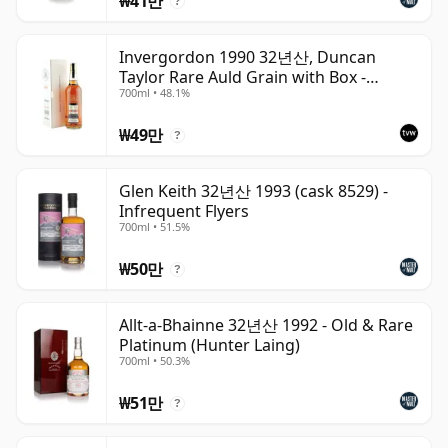
₩41만
?
Invergordon 1990 32년산, Duncan
Taylor Rare Auld Grain with Box -
700ml • 48.1%
Sherry Cask
₩49만
?
Glen Keith 32년산 1993 (cask 8529) -
Infrequent Flyers
700ml • 51.5%
₩50만
?
Allt-a-Bhainne 32년산 1992 - Old & Rare
Platinum (Hunter Laing)
700ml • 50.3%
₩51만
?