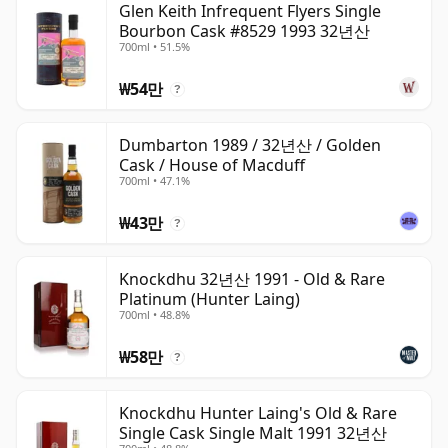
Glen Keith Infrequent Flyers Single
Bourbon Cask #8529 1993 32년산
700ml • 51.5%
₩54만
?
Dumbarton 1989 / 32년산 / Golden
Cask / House of Macduff
700ml • 47.1%
₩43만
?
Knockdhu 32년산 1991 - Old & Rare
Platinum (Hunter Laing)
700ml • 48.8%
₩58만
?
Knockdhu Hunter Laing's Old & Rare
Single Cask Single Malt 1991 32년산