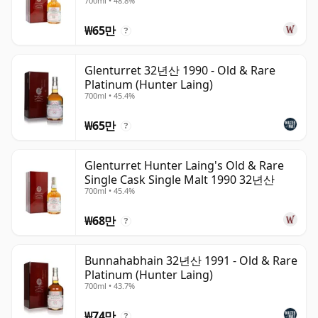
700ml • 48.8%
₩65만
?
Glenturret 32년산 1990 - Old & Rare
Platinum (Hunter Laing)
700ml • 45.4%
₩65만
?
Glenturret Hunter Laing's Old & Rare
Single Cask Single Malt 1990 32년산
700ml • 45.4%
₩68만
?
Bunnahabhain 32년산 1991 - Old & Rare
Platinum (Hunter Laing)
700ml • 43.7%
₩74만
?