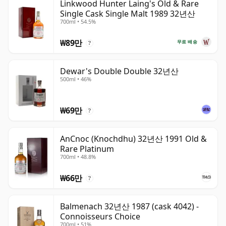
Linkwood Hunter Laing's Old & Rare
Single Cask Single Malt 1989 32년산
700ml • 54.5%
₩89만
무료 배송
?
Dewar's Double Double 32년산
500ml • 46%
₩69만
?
AnCnoc (Knochdhu) 32년산 1991 Old &
Rare Platinum
700ml • 48.8%
₩66만
?
Balmenach 32년산 1987 (cask 4042) -
Connoisseurs Choice
700ml • 51%