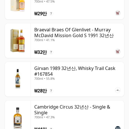
700ml • 47.5%
산
₩29만
?
Braeval Braes Of Glenlivet - Murray
McDavid Mission Gold S 1991 32년산
700ml • 41.1%
₩32만
?
Girvan 1989 32년산, Whisky Trail Cask
#167854
700ml • 55.8%
₩28만
?
Cambridge Circus 32년산 - Single &
Single
700ml • 47.3%