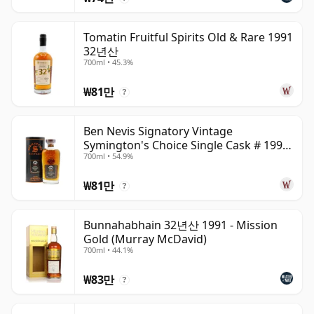
Tomatin Fruitful Spirits Old & Rare 1991
32년산
700ml • 45.3%
₩81만
?
Ben Nevis Signatory Vintage
Symington's Choice Single Cask # 1991
700ml • 54.9%
32년산
₩81만
?
Bunnahabhain 32년산 1991 - Mission
Gold (Murray McDavid)
700ml • 44.1%
₩83만
?