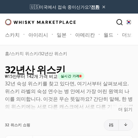
×
🇺🇸
미국에서 접속 중이신가요?
전환
스카치
아이리시
일본
아메리칸
월드
더보기
홈
/
스카치 위스키
/
32년산 위스키
32년산 위스키
₩15만부터 142개 가격 비교
실시간 가격
32년 숙성 위스키를 찾고 있다면, 여기서부터 살펴보세요.
위스키 라벨의 숙성 연수는 병 안에서 가장 어린 원액의 나
이를 의미합니다. 이것은 무슨 뜻일까요? 간단히 말해, 한 병
의 위스키에는 서로 다른 캐스크에서 서로 다른 기간 숙성된
더 읽기
원액이 함께 들어갈 수 있습니다. 라벨에 32년(또는 삼십이
년)이라고 적혀 있다면, 더 오래 숙성된 원액이 포함될 수는
32 위스키 쇼핑
있어도 어떤 구성 원액도 32년보다 어리지는 않습니다.