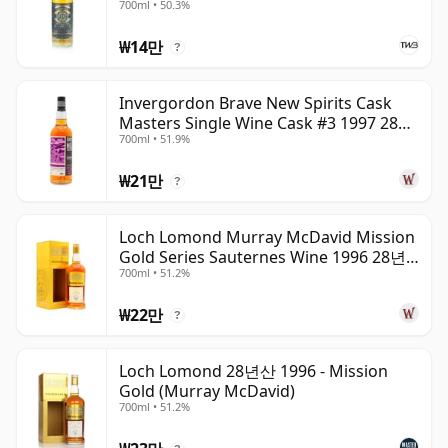
700ml • 50.3%
₩14만
?
Invergordon Brave New Spirits Cask
Masters Single Wine Cask #3 1997 28년
700ml • 51.9%
산
₩21만
?
Loch Lomond Murray McDavid Mission
Gold Series Sauternes Wine 1996 28년
700ml • 51.2%
산
₩22만
?
Loch Lomond 28년산 1996 - Mission
Gold (Murray McDavid)
700ml • 51.2%