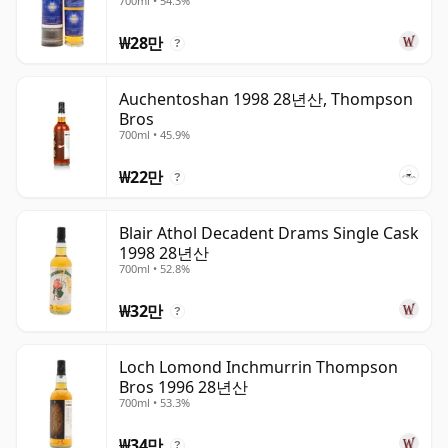
700ml • 54.3%
₩28만
?
Auchentoshan 1998 28년산, Thompson
Bros
700ml • 45.9%
₩22만
?
Blair Athol Decadent Drams Single Cask
1998 28년산
700ml • 52.8%
₩32만
?
Loch Lomond Inchmurrin Thompson
Bros 1996 28년산
700ml • 53.3%
₩34만
?