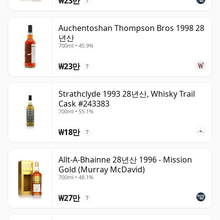
₩23만
?
Auchentoshan Thompson Bros 1998 28
년산
700ml • 45.9%
₩23만
?
Strathclyde 1993 28년산, Whisky Trail
Cask #243383
700ml • 55.1%
₩18만
?
Allt-A-Bhainne 28년산 1996 - Mission
Gold (Murray McDavid)
700ml • 48.1%
₩27만
?