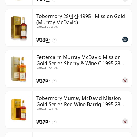
Tobermory 28년산 1995 - Mission Gold
(Murray McDavid)
700ml • 49.8%
₩36만
?
Fettercairn Murray McDavid Mission
Gold Series Sherry & Wine C 1995 28년
700ml • 51.2%
산
₩37만
?
Tobermory Murray McDavid Mission
Gold Series Red Wine Barriq 1995 28년
700ml • 49.8%
산
₩37만
?