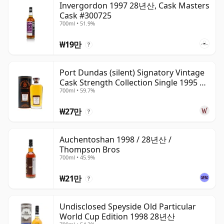
Invergordon 1997 28년산, Cask Masters
Cask #300725
700ml • 51.9%
₩19만
?
Port Dundas (silent) Signatory Vintage
Cask Strength Collection Single 1995 28
700ml • 59.7%
년산
₩27만
?
Auchentoshan 1998 / 28년산 /
Thompson Bros
700ml • 45.9%
₩21만
?
Undisclosed Speyside Old Particular
World Cup Edition 1998 28년산