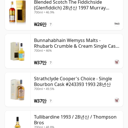
Blended Scotch The Fiddichside
(Glenfiddich) 28년산 1997 Murray
700ml • 46.9%
McDavid Mission Gold
₩26만
?
Bunnahabhain Wemyss Malts -
Rhubarb Crumble & Cream Single Cask
700ml • 46%
1990 28년산
₩37만
?
Strathclyde Cooper's Choice - Single
Bourbon Cask #243393 1993 28년산
700ml • 49.5%
₩37만
?
Tullibardine 1993 / 28년산 / Thompson
Bros
700ml • 48.8%