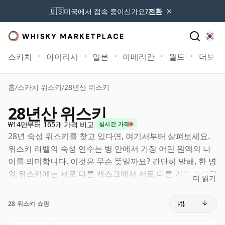
×
🇺🇸
미국에서 접속 중이신가요?
전환
스카치
아이리시
일본
아메리칸
월드
더보기
홈
/
스카치 위스키
/
28년산 위스키
28년산 위스키
₩14만부터 165개 가격 비교
실시간 가격
28년 숙성 위스키를 찾고 있다면, 여기서부터 살펴보세요.
위스키 라벨의 숙성 연수는 병 안에서 가장 어린 원액의 나
이를 의미합니다. 이것은 무슨 뜻일까요? 간단히 말해, 한 병
의 위스키에는 서로 다른 캐스크에서 서로 다른 기간 숙성된
더 읽기
원액이 함께 들어갈 수 있습니다. 라벨에 28년(또는 이십팔
년)이라고 적혀 있다면, 더 오래 숙성된 원액이 포함될 수는
28 위스키 쇼핑
있어도 어떤 구성 원액도 28년보다 어리지는 않습니다.