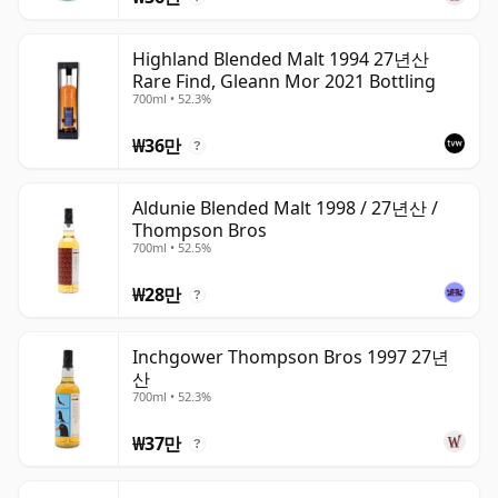
Highland Blended Malt 1994 27년산
Rare Find, Gleann Mor 2021 Bottling
700ml • 52.3%
₩36만
?
Aldunie Blended Malt 1998 / 27년산 /
Thompson Bros
700ml • 52.5%
₩28만
?
Inchgower Thompson Bros 1997 27년
산
700ml • 52.3%
₩37만
?