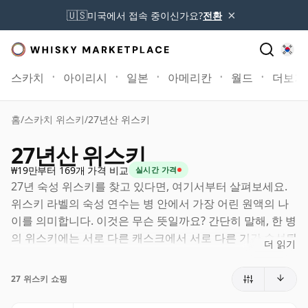
×
🇺🇸
미국에서 접속 중이신가요?
전환
스카치
아이리시
일본
아메리칸
월드
더보기
홈
/
스카치 위스키
/
27년산 위스키
27년산 위스키
₩19만부터 169개 가격 비교
실시간 가격
27년 숙성 위스키를 찾고 있다면, 여기서부터 살펴보세요.
위스키 라벨의 숙성 연수는 병 안에서 가장 어린 원액의 나
이를 의미합니다. 이것은 무슨 뜻일까요? 간단히 말해, 한 병
의 위스키에는 서로 다른 캐스크에서 서로 다른 기간 숙성된
더 읽기
원액이 함께 들어갈 수 있습니다. 라벨에 27년(또는 이십칠
년)이라고 적혀 있다면, 더 오래 숙성된 원액이 포함될 수는
27 위스키 쇼핑
있어도 어떤 구성 원액도 27년보다 어리지는 않습니다.