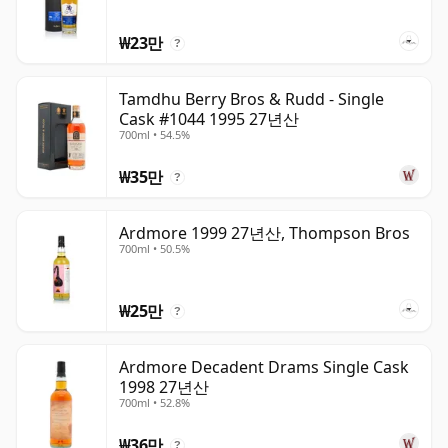
₩23만
?
Tamdhu Berry Bros & Rudd - Single
Cask #1044 1995 27년산
700ml • 54.5%
₩35만
?
Ardmore 1999 27년산, Thompson Bros
700ml • 50.5%
₩25만
?
Ardmore Decadent Drams Single Cask
1998 27년산
700ml • 52.8%
₩36만
?