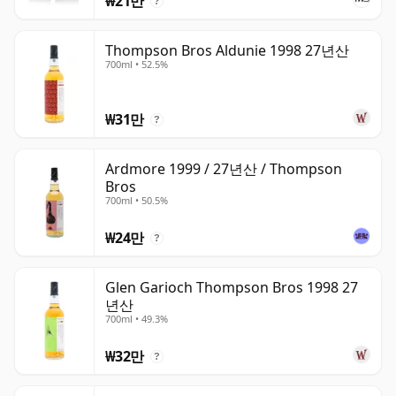
₩21만
?
Thompson Bros Aldunie 1998 27년산
700ml • 52.5%
₩31만
?
Ardmore 1999 / 27년산 / Thompson
Bros
700ml • 50.5%
₩24만
?
Glen Garioch Thompson Bros 1998 27
년산
700ml • 49.3%
₩32만
?