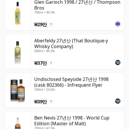
Glen Garioch 1998 / 27년산 / Thompson
Bros
700ml • 49.3%
₩29만
?
Aberfeldy 27년산 (That Boutique-y
Whisky Company)
500ml • 44.3%
₩37만
?
Undisclosed Speyside 27년산 1998
(cask 802366) - Infrequent Flyer
700ml • 53.6%
₩39만
?
Ben Nevis 27년산 1998 - World Cup
Edition (Master of Malt)
700ml • 47.5%