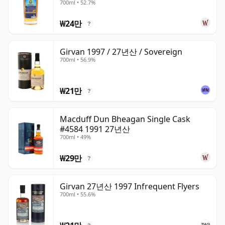
700ml • 52.7%
₩24만
?
Girvan 1997 / 27년산 / Sovereign
700ml • 56.9%
₩21만
?
Macduff Dun Bheagan Single Cask
#4584 1991 27년산
700ml • 49%
₩29만
?
Girvan 27년산 1997 Infrequent Flyers
700ml • 55.6%