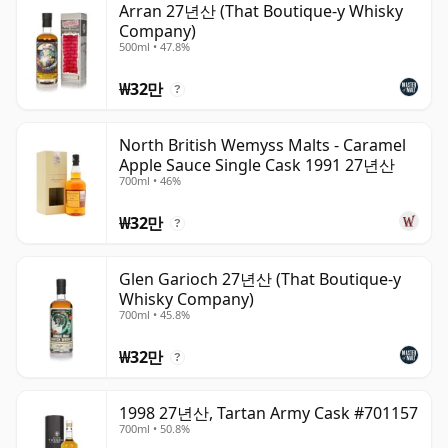
Arran 27년산 (That Boutique-y Whisky
Company)
500ml • 47.8%
₩32만
?
North British Wemyss Malts - Caramel
Apple Sauce Single Cask 1991 27년산
700ml • 46%
₩32만
?
Glen Garioch 27년산 (That Boutique-y
Whisky Company)
700ml • 45.8%
₩32만
?
1998 27년산, Tartan Army Cask #701157
700ml • 50.8%