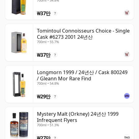
700ml • 54.8%
₩37만
?
Tomintoul Connoisseurs Choice - Single
Cask #6273 2001 24년산
700ml • 55.7%
₩37만
?
Longmorn 1999 / 24년산 / Cask 800249
/ Gleann Mor Rare Find
700ml • 54.8%
₩29만
?
Mystery Malt (Orkney) 24년산 1999
Infrequent Flyers
700ml • 51.3%
₩27만
?