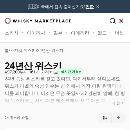
×
🇺🇸
미국에서 접속 중이신가요?
전환
스카치
아이리시
일본
아메리칸
월드
더보기
홈
/
스카치 위스키
/
24년산 위스키
24년산 위스키
₩97,200부터 161개 가격 비교
실시간 가격
24년 숙성 위스키를 찾고 있다면, 여기서부터 살펴보세요.
위스키 라벨의 숙성 연수는 병 안에서 가장 어린 원액의 나
이를 의미합니다. 이것은 무슨 뜻일까요? 간단히 말해, 한 병
의 위스키에는 서로 다른 캐스크에서 서로 다른 기간 숙성된
더 읽기
원액이 함께 들어갈 수 있습니다. 라벨에 24년(또는 이십사
년)이라고 적혀 있다면, 더 오래 숙성된 원액이 포함될 수는
24 위스키 쇼핑
있어도 어떤 구성 원액도 24년보다 어리지는 않습니다.