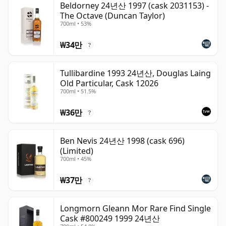
Beldorney 24년산 1997 (cask 2031153) -
The Octave (Duncan Taylor)
700ml • 53%
₩34만
?
Tullibardine 1993 24년산, Douglas Laing
Old Particular, Cask 12026
700ml • 51.5%
₩36만
?
Ben Nevis 24년산 1998 (cask 696)
(Limited)
700ml • 45%
₩37만
?
Longmorn Gleann Mor Rare Find Single
Cask #800249 1999 24년산