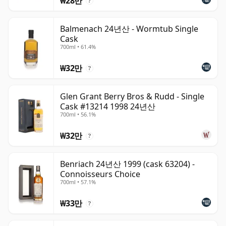
₩28만
?
Balmenach 24년산 - Wormtub Single
Cask
700ml • 61.4%
₩32만
?
Glen Grant Berry Bros & Rudd - Single
Cask #13214 1998 24년산
700ml • 56.1%
₩32만
?
Benriach 24년산 1999 (cask 63204) -
Connoisseurs Choice
700ml • 57.1%
₩33만
?