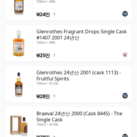
700ml • 48%
₩24만
?
Glenrothes Fragrant Drops Single Cask
#1407 2001 24년산
700ml • 48%
₩25만
?
Glenrothes 24년산 2001 (cask 1113) -
Fruitful Spirits
700ml • 47.2%
₩28만
?
Braeval 24년산 2000 (Cask 8445) - The
Single Cask
700ml • 50.9%