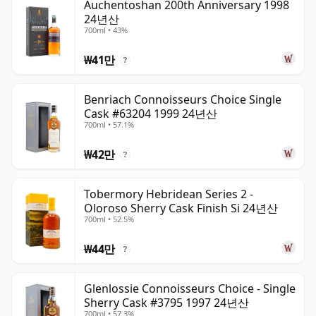
Auchentoshan 200th Anniversary 1998
24년산
700ml • 43%
₩41만
?
Benriach Connoisseurs Choice Single
Cask #63204 1999 24년산
700ml • 57.1%
₩42만
?
Tobermory Hebridean Series 2 -
Oloroso Sherry Cask Finish Si 24년산
700ml • 52.5%
₩44만
?
Glenlossie Connoisseurs Choice - Single
Sherry Cask #3795 1997 24년산
700ml • 57.3%