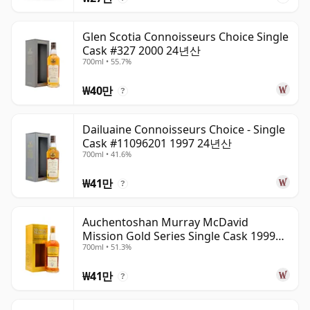
Glen Scotia Connoisseurs Choice Single
Cask #327 2000 24년산
700ml • 55.7%
₩40만
?
Dailuaine Connoisseurs Choice - Single
Cask #11096201 1997 24년산
700ml • 41.6%
₩41만
?
Auchentoshan Murray McDavid
Mission Gold Series Single Cask 1999
700ml • 51.3%
24년산
₩41만
?