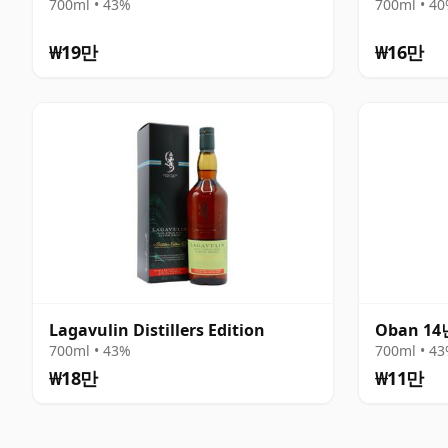
700ml • 43%
700ml • 4
₩19만
₩16만
Lagavulin Distillers Edition
Oban 1
700ml • 43%
700ml • 4
₩18만
₩11만