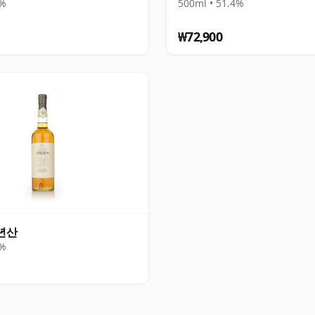
0%
500ml • 51.4%
₩72,900
4년산
3%