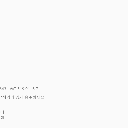
643
·
VAT 519 9116 71
정
•
책임감 있게 음주하세요
화에
어야