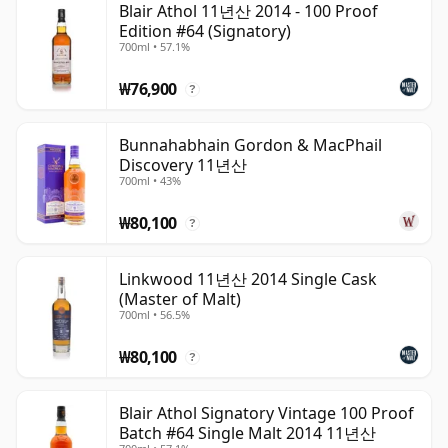
Blair Athol 11년산 2014 - 100 Proof
Edition #64 (Signatory)
700ml • 57.1%
₩76,900
?
Bunnahabhain Gordon & MacPhail
Discovery 11년산
700ml • 43%
₩80,100
?
Linkwood 11년산 2014 Single Cask
(Master of Malt)
700ml • 56.5%
₩80,100
?
Blair Athol Signatory Vintage 100 Proof
Batch #64 Single Malt 2014 11년산