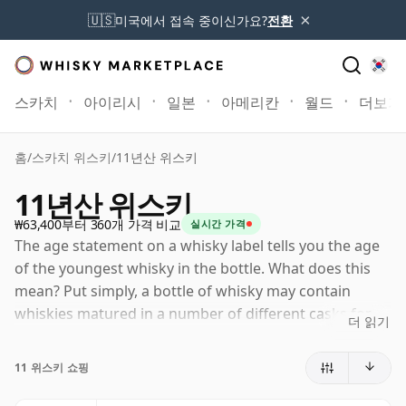
×
🇺🇸
미국에서 접속 중이신가요?
전환
스카치
아이리시
일본
아메리칸
월드
더보기
홈
/
스카치 위스키
/
11년산 위스키
11년산 위스키
₩63,400부터 360개 가격 비교
실시간 가격
The age statement on a whisky label tells you the age
of the youngest whisky in the bottle. What does this
mean? Put simply, a bottle of whisky may contain
whiskies matured in a number of different casks for
더 읽기
different periods of time. If the label says that the
whisky is 11 Years Old (or 십일 Years Old) then,
11 위스키 쇼핑
although it may contain older whiskies, you can be
certain that none of the components are any younger