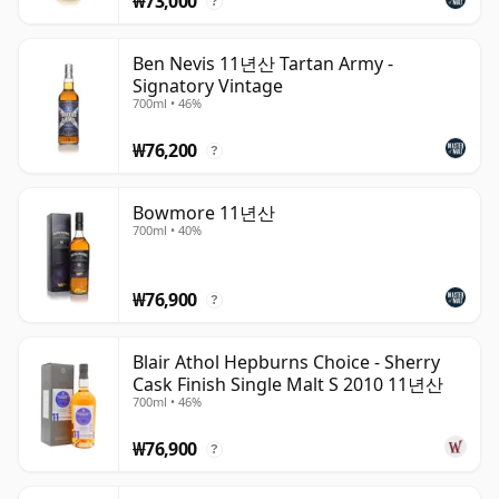
₩73,000
?
Ben Nevis 11년산 Tartan Army -
Signatory Vintage
700ml • 46%
₩76,200
?
Bowmore 11년산
700ml • 40%
₩76,900
?
Blair Athol Hepburns Choice - Sherry
Cask Finish Single Malt S 2010 11년산
700ml • 46%
₩76,900
?