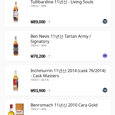
Tullibardine 11년산 - Living Souls
700ml • 48%
₩89,000
?
Ben Nevis 11년산 Tartan Army /
Signatory
700ml • 46%
₩70,200
?
Inchmurrin 11년산 2014 (cask 76/2014)
- Cask Masters
700ml • 48.5%
₩93,900
?
Benromach 11년산 2010 Cara Gold
700ml • 46%