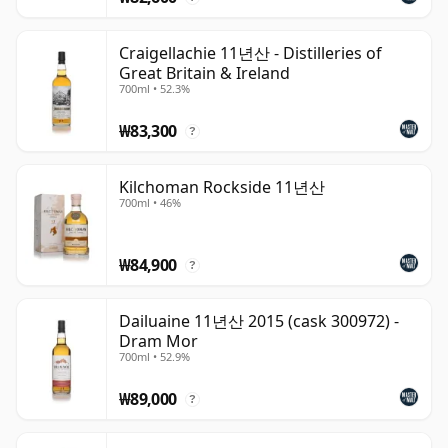
Craigellachie 11년산 - Distilleries of
Great Britain & Ireland
700ml • 52.3%
₩83,300
?
Kilchoman Rockside 11년산
700ml • 46%
₩84,900
?
Dailuaine 11년산 2015 (cask 300972) -
Dram Mor
700ml • 52.9%
₩89,000
?