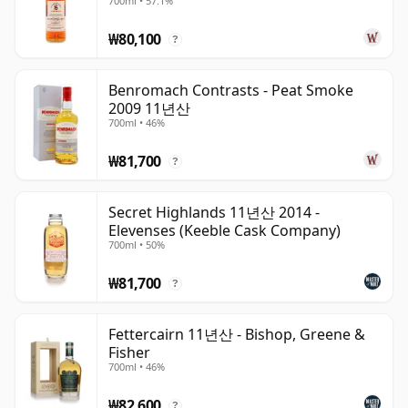
700ml • 57.1%
₩80,100
?
Benromach Contrasts - Peat Smoke
2009 11년산
700ml • 46%
₩81,700
?
Secret Highlands 11년산 2014 -
Elevenses (Keeble Cask Company)
700ml • 50%
₩81,700
?
Fettercairn 11년산 - Bishop, Greene &
Fisher
700ml • 46%
₩82,600
?