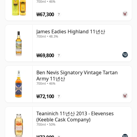
700ml • 46%
₩67,300
?
James Eadies Highland 11년산
700ml • 48.3%
₩69,800
?
Ben Nevis Signatory Vintage Tartan
Army 11년산
700ml • 46%
₩72,100
?
Teaninich 11년산 2013 - Elevenses
(Keeble Cask Company)
700ml • 50%