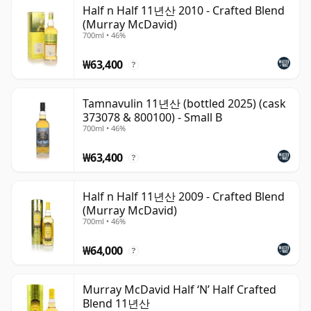
Half n Half 11년산 2010 - Crafted Blend
than 11 years.
(Murray McDavid)
700ml • 46%
Once a whisky is bottled it ceases its maturation,
unlike wine which continues to age in the bottle, so 십
₩63,400
?
일 year old whisky is frozen in time and will be
considered 11 forever.
Tamnavulin 11년산 (bottled 2025) (cask
373078 & 800100) - Small B
700ml • 46%
₩63,400
?
Half n Half 11년산 2009 - Crafted Blend
(Murray McDavid)
700ml • 46%
₩64,000
?
Murray McDavid Half ‘N’ Half Crafted
Blend 11년산