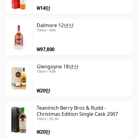
₩14만
Dalmore 12년산
700ml • 40%
₩97,800
Glengoyne 18년산
700ml • 43%
₩20만
Teaninich Berry Bros & Rudd -
Christmas Edition Single Cask 2007
700ml • 56.3%
₩20만