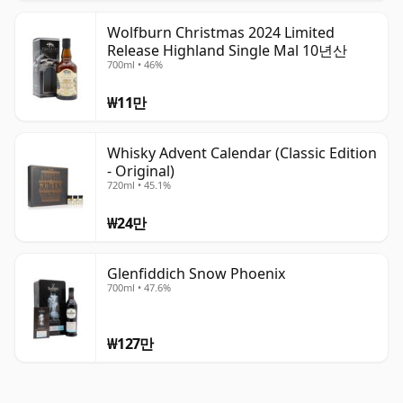
Wolfburn Christmas 2024 Limited
Release Highland Single Mal 10년산
700ml • 46%
₩11만
Whisky Advent Calendar (Classic Edition
- Original)
720ml • 45.1%
₩24만
Glenfiddich Snow Phoenix
700ml • 47.6%
₩127만