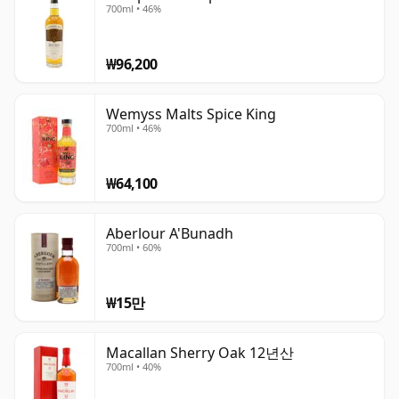
700ml • 46%
₩96,200
Wemyss Malts Spice King
700ml • 46%
₩64,100
Aberlour A'Bunadh
700ml • 60%
₩15만
Macallan Sherry Oak 12년산
700ml • 40%