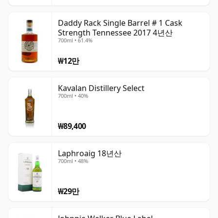
Daddy Rack Single Barrel # 1 Cask
Strength Tennessee 2017 4년산
700ml • 61.4%
₩12만
Kavalan Distillery Select
700ml • 40%
₩89,400
Laphroaig 18년산
700ml • 48%
₩29만