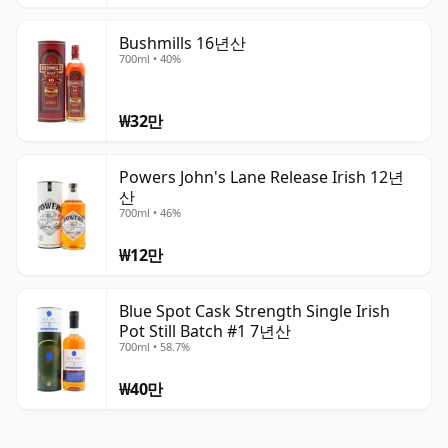
Bushmills 16년산
700ml • 40%
₩32만
Powers John's Lane Release Irish 12년
산
700ml • 46%
₩12만
Blue Spot Cask Strength Single Irish
Pot Still Batch #1 7년산
700ml • 58.7%
₩40만