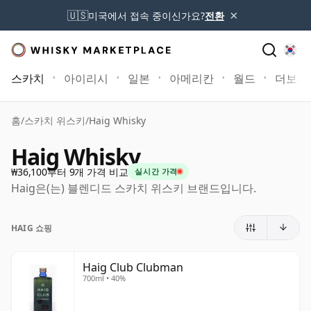
×
🇺🇸
미국에서 접속 중이신가요?
전환
스카치
아이리시
일본
아메리칸
월드
더보기
홈
/
스카치 위스키
/
Haig Whisky
Haig Whisky
₩36,100부터 9개 가격 비교
실시간 가격
Haig은(는) 블렌디드 스카치 위스키 브랜드입니다.
HAIG 쇼핑
Haig Club Clubman
700ml • 40%