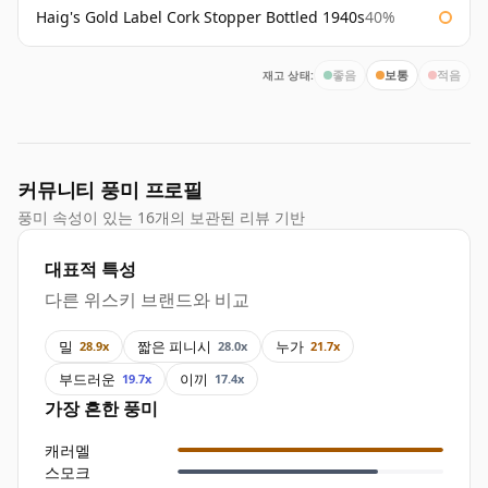
Haig's Gold Label Cork Stopper Bottled 1940s
40%
재고 상태:
좋음
보통
적음
커뮤니티 풍미 프로필
풍미 속성이 있는 16개의 보관된 리뷰 기반
대표적 특성
다른 위스키 브랜드와 비교
밀
짧은 피니시
누가
28.9x
28.0x
21.7x
부드러운
이끼
19.7x
17.4x
가장 흔한 풍미
캐러멜
스모크