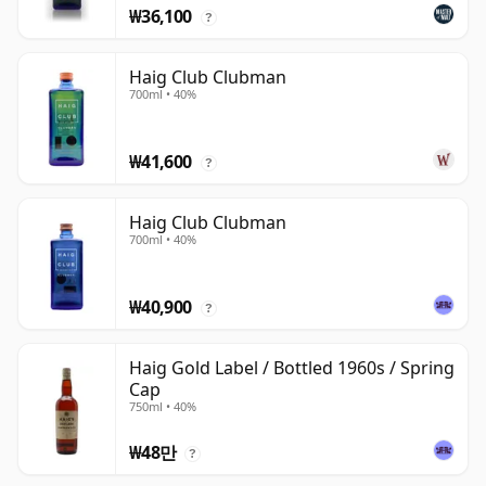
₩36,100
?
Haig Club Clubman
700ml • 40%
₩41,600
?
Haig Club Clubman
700ml • 40%
₩40,900
?
Haig Gold Label / Bottled 1960s / Spring
Cap
750ml • 40%
₩48만
?