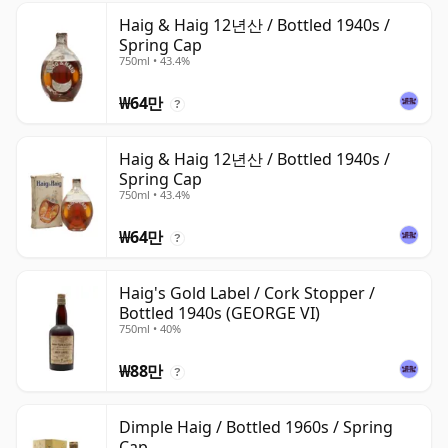
Haig & Haig 12년산 / Bottled 1940s /
Spring Cap
750ml • 43.4%
₩64만
?
Haig & Haig 12년산 / Bottled 1940s /
Spring Cap
750ml • 43.4%
₩64만
?
Haig's Gold Label / Cork Stopper /
Bottled 1940s (GEORGE VI)
750ml • 40%
₩88만
?
Dimple Haig / Bottled 1960s / Spring
Cap