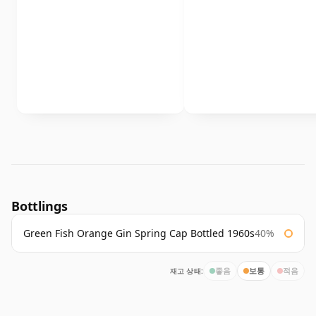
Bottlings
Green Fish Orange Gin Spring Cap Bottled 1960s
40%
재고 상태:
좋음
보통
적음